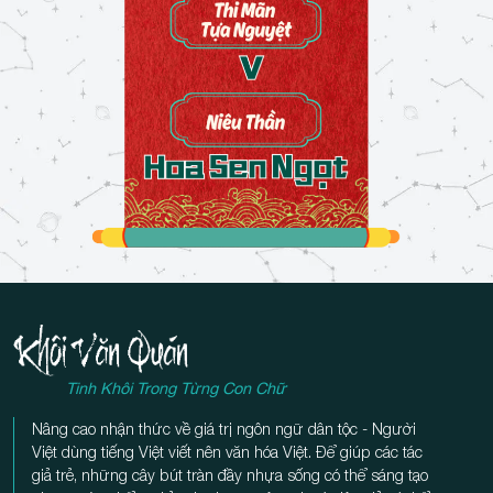
Tiếc Hoài Sợi Dây
09/11/2025
Cánh Chuồn
22/12/2025
Ngô Chúa
01/01/2026
Xương Mai
04/03/2026
Đôi Hồi
10/04/2026
Sinh Con Hay Trèo
10/07/2026
Nhớ Bạn
10/07/2026
Thương
10/07/2026
Nhác Trông
10/07/2026
Chưa Biết Tuổi Vàng
11/07/2026
Bế Bồng
11/07/2026
Vui Bọt Bèo
13/07/2026
Tinh Khôi Trong Từng Con Chữ
Trống Bỏi
16/07/2026
Nâng cao nhận thức về giá trị ngôn ngữ dân tộc - Người
Năm Đợi Mười Chờ
17/07/2026
Việt dùng tiếng Việt viết nên văn hóa Việt. Để giúp các tác
giả trẻ, những cây bút tràn đầy nhựa sống có thể sáng tạo
Câu Dầm
18/07/2026