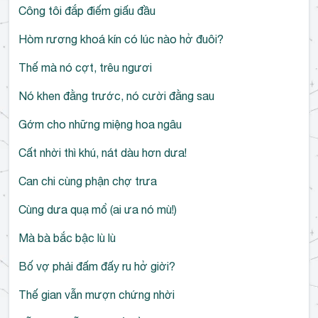
Công tôi đắp điếm giấu đầu
Hòm rương khoá kín có lúc nào hở đuôi?
Thế mà nó cợt, trêu ngươi
Nó khen đằng trước, nó cười đằng sau
Gớm cho những miệng hoa ngâu
Cất nhời thì khú, nát dàu hơn dưa!
Can chi cùng phận chợ trưa
Cùng dưa quạ mổ (ai ưa nó mù!)
Mà bà bắc bậc lù lù
Bố vợ phải đấm đấy ru hở giời?
Thế gian vẫn mượn chứng nhời