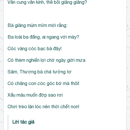
Vẫn cung vẫn kính, thề bồi giăng giăng?
Bà giăng mủm mỉm mới rằng:
Ba loài ba đấng, ai ngang với mày?
Cóc vàng cóc bạc bà đây!
Có thèm nghiến lợi chờ ngày giời mưa
Sâm, Thương bà chả tưởng tơ
Có chăng con cóc góc bờ mà thôi!
Xấu máu muốn đớp sao rơi
Chơi trèo lăn lóc nên thời chết non!
Lời tác giả