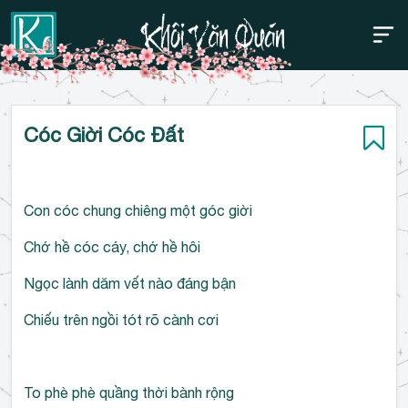
Thanh điều hướng trên
Bỏ
Cóc Giời Cóc Đất
qua
Con cóc chung chiêng một góc giời
Chớ hề cóc cáy, chớ hề hôi
Ngọc lành dăm vết nào đáng bận
Chiếu trên ngồi tót rõ cành cơi
To phè phè quầng thời bành rộng