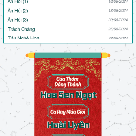
Ăn Hỏi (1)
16/08/2024
Ăn Hỏi (2)
18/08/2024
Ăn Hỏi (3)
20/08/2024
Trách Chàng
25/08/2024
Tậu Nghé Hoa
28/08/2024
May Áo
30/08/2024
Thiệt Van
31/08/2024
Giả Dại
04/09/2024
Nước Đổ
06/12/2024
Gảy Khúc Lòng
28/01/2025
Têm Ngãi Têm Tình
28/01/2025
Nước, Nhà
07/05/2025
Huệ Trắng
19/05/2025
Càng Lắc Càng Đầy
03/07/2025
Cóc Giời Cóc Đất
06/11/2025