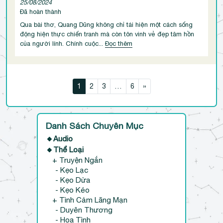
25/08/2024
Đã hoàn thành
Qua bài thơ, Quang Dũng không chỉ tái hiện một cách sống
động hiện thực chiến tranh mà còn tôn vinh vẻ đẹp tâm hồn
của người lính. Chính cuộc...
Đọc thêm
Di chuyển qua bài
1
2
3
…
6
»
Danh Sách Chuyên Mục
🔸Audio
🔸Thể Loại
+ Truyện Ngắn
- Kẹo Lạc
- Kẹo Dừa
- Kẹo Kéo
+ Tình Cảm Lãng Mạn
- Duyên Thương
- Hoa Tình