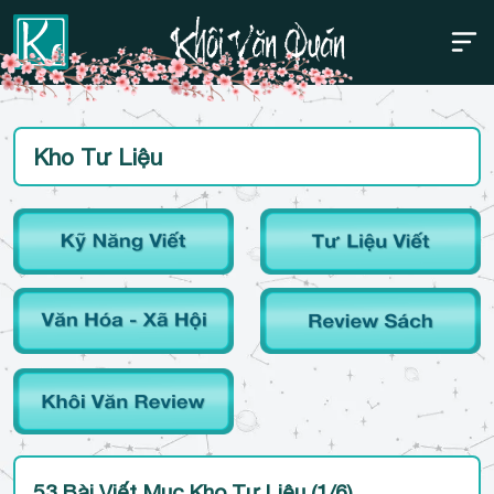
Thanh điều hướng trên
Bỏ
Kho Tư Liệu
qua
53 Bài Viết Mục Kho Tư Liệu (1/6)