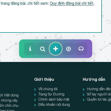
trang đăng bài, chi tiết xem:
Quy định đăng bài chi tiết
.
Giới thiệu
Hướng dẫn
Về chúng tôi
Hướng dẫn đăn
Trạng Sư Đường
Sổ tay người d
ời Việt dùng
Chính sách bảo mật
Quyền lợi tác g
ẻ, những cây
Điều khoản nội dung
hẩm chỉn chu
 theo từng