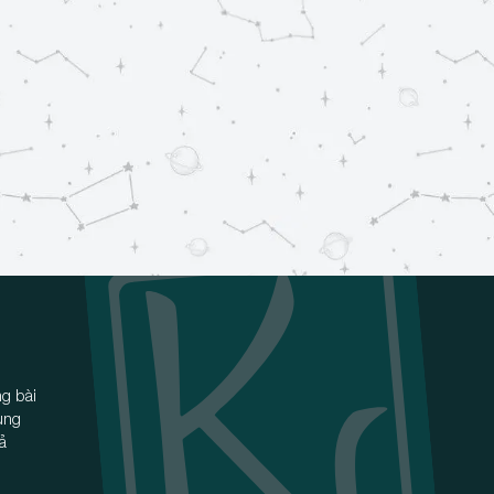
g bài
ùng
iả