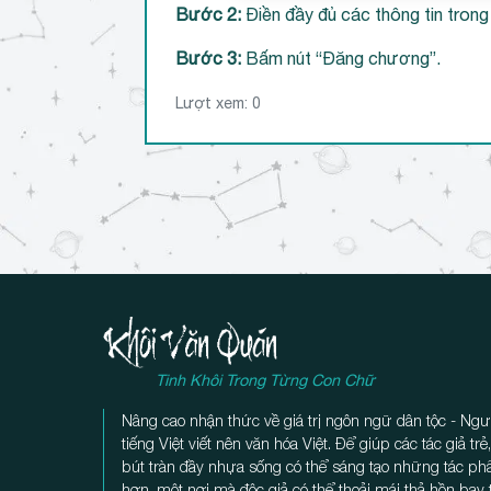
Bước 2:
Điền đầy đủ các thông tin trong 
Bước 3:
Bấm nút “Đăng chương”.
Lượt xem:
0
Tinh Khôi Trong Từng Con Chữ
Nâng cao nhận thức về giá trị ngôn ngữ dân tộc - Ngư
tiếng Việt viết nên văn hóa Việt. Để giúp các tác giả tr
bút tràn đầy nhựa sống có thể sáng tạo những tác p
hơn, một nơi mà độc giả có thể thoải mái thả hồn bay