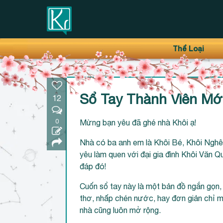
Thanh điều hướng trên
Bỏ
Thể Loại
qua
Sổ Tay Thành Viên Mớ
12
0
Mừng bạn yêu đã ghé nhà Khôi ạ!
Nhà có ba anh em là Khôi Bé, Khôi Ngh
yêu làm quen với đại gia đình Khôi Văn Q
đáp đó!
Cuốn sổ tay này là một bản đồ ngắn gọn,
thơ, nhấp chén nước, hay đơn giản chỉ m
nhà cũng luôn mở rộng.