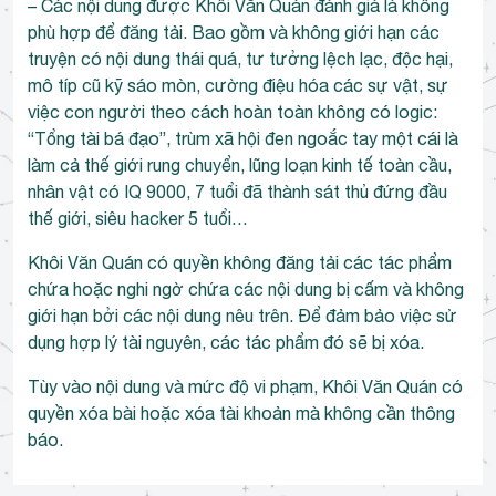
– Các nội dung được Khôi Văn Quán đánh giá là không
phù hợp để đăng tải. Bao gồm và không giới hạn các
truyện có nội dung thái quá, tư tưởng lệch lạc, độc hại,
mô típ cũ kỹ sáo mòn, cường điệu hóa các sự vật, sự
việc con người theo cách hoàn toàn không có logic:
“Tổng tài bá đạo”, trùm xã hội đen ngoắc tay một cái là
làm cả thế giới rung chuyển, lũng loạn kinh tế toàn cầu,
nhân vật có IQ 9000, 7 tuổi đã thành sát thủ đứng đầu
thế giới, siêu hacker 5 tuổi…
Khôi Văn Quán có quyền không đăng tải các tác phẩm
chứa hoặc nghi ngờ chứa các nội dung bị cấm và không
giới hạn bởi các nội dung nêu trên. Để đảm bảo việc sử
dụng hợp lý tài nguyên, các tác phẩm đó sẽ bị xóa.
Tùy vào nội dung và mức độ vi phạm, Khôi Văn Quán có
quyền xóa bài hoặc xóa tài khoản mà không cần thông
báo.