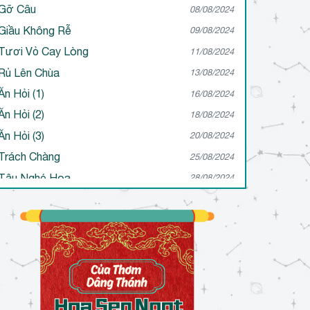
Gỡ Câu
08/08/2024
Giầu Không Rễ
09/08/2024
Tươi Vỏ Cay Lòng
11/08/2024
Rủ Lên Chùa
13/08/2024
Ăn Hỏi (1)
16/08/2024
Ăn Hỏi (2)
18/08/2024
Ăn Hỏi (3)
20/08/2024
Trách Chàng
25/08/2024
Tậu Nghé Hoa
28/08/2024
May Áo
30/08/2024
Thiệt Van
31/08/2024
Giả Dại
04/09/2024
Nước Đổ
06/12/2024
Gảy Khúc Lòng
28/01/2025
Têm Ngãi Têm Tình
28/01/2025