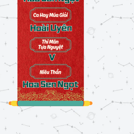
Nước, Nhà
07/05/2025
Huệ Trắng
19/05/2025
Càng Lắc Càng Đầy
03/07/2025
Cóc Giời Cóc Đất
06/11/2025
Tiếc Hoài Sợi Dây
09/11/2025
Cánh Chuồn
22/12/2025
Ngô Chúa
01/01/2026
Xương Mai
04/03/2026
Đôi Hồi
10/04/2026
Sinh Con Hay Trèo
10/07/2026
Nhớ Bạn
10/07/2026
Thương
10/07/2026
Nhác Trông
10/07/2026
Chưa Biết Tuổi Vàng
11/07/2026
Bế Bồng
11/07/2026