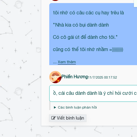
tôi nhớ có câu các cụ hay trêu là
"Nhà kia có bụi dành dành
Có cô gái út để dành cho tôi."
cũng có thể tôi nhớ nhầm =)))))))))
...
Xem thêm
Phiến Hương
11/7/2025 00:17:52
Đ
ồ, cái câu dành dành là ý chỉ hỏi cưới 
ế
n
Các bình luận phản hồi
đ
Viết bình luận
ầ
u
b