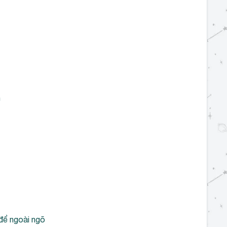
n
 để ngoài ngõ