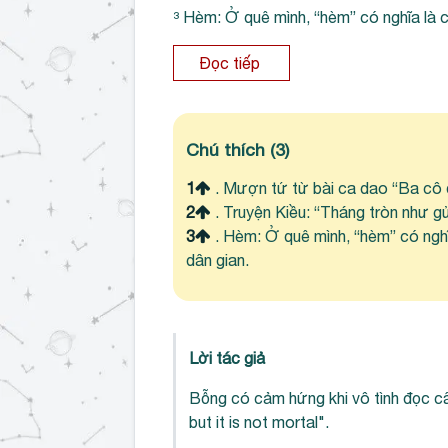
³ Hèm: Ở quê mình, “hèm” có nghĩa là
Đọc tiếp
Chú thích
(3)
1
. Mượn tứ từ bài ca dao “Ba cô đ
2
. Truyện Kiều: “Tháng tròn như g
3
. Hèm: Ở quê mình, “hèm” có ng
dân gian.
Lời tác giả
Bỗng có cảm hứng khi vô tình đọc câu
but it is not mortal".