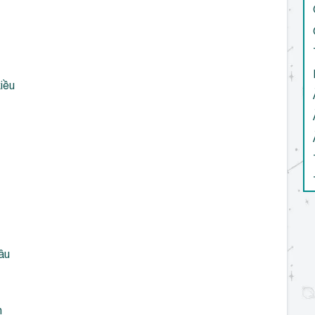
iều
âu
h