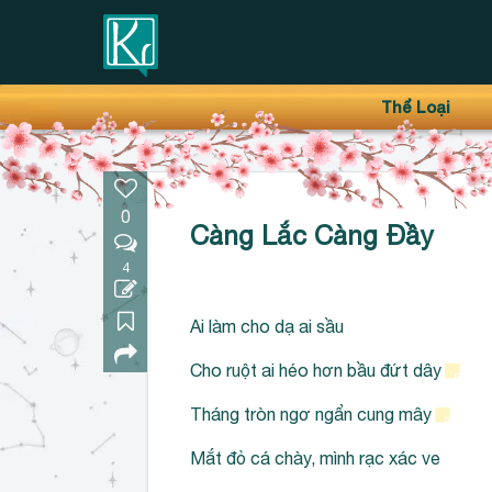
Thanh điều hướng trên
Bỏ
Thể Loại
qua
0
Càng Lắc Càng Đầy
4
Ai làm cho dạ ai sầu
Cho ruột ai héo hơn bầu đứt dây
Tháng tròn ngơ ngẩn cung mây
Mắt đỏ cá chày, mình rạc xác ve