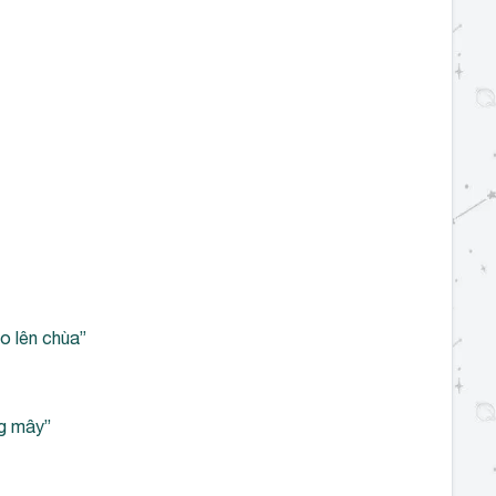
o lên chùa”
ng mây”