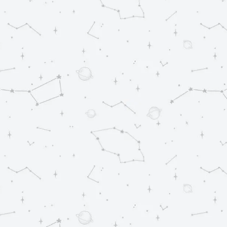
Vui Bọt Bèo
13/07/2026
Trống Bỏi
16/07/2026
Năm Đợi Mười Chờ
17/07/2026
Câu Dầm
18/07/2026