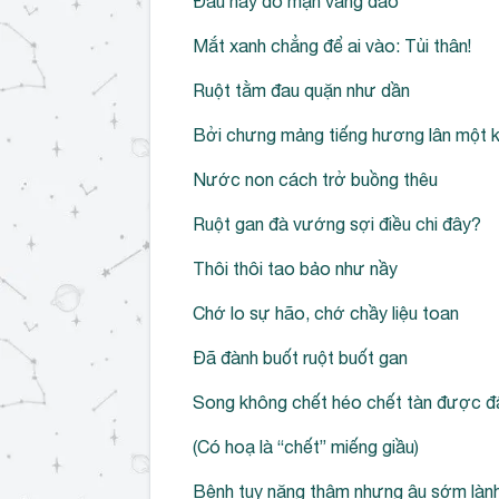
Đau này do mận vắng đào
Mắt xanh chẳng để ai vào: Tủi thân!
Ruột tằm đau quặn như dần
Bởi chưng mảng tiếng hương lân một k
Nước non cách trở buồng thêu
Ruột gan đà vướng sợi điều chi đây?
Thôi thôi tao bảo như nầy
Chớ lo sự hão, chớ chầy liệu toan
Đã đành buốt ruột buốt gan
Song không chết héo chết tàn được đ
(Có hoạ là “chết” miếng giầu)
Bệnh tuy nặng thậm nhưng âu sớm làn