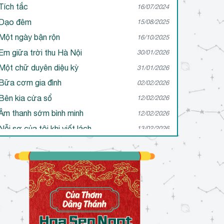
Tích tắc
16/07/2024
Dạo đêm
15/08/2025
Một ngày bận rộn
16/10/2025
Em giữa trời thu Hà Nội
30/01/2026
Một chữ duyên diệu kỳ
31/01/2026
Bữa cơm gia đình
02/02/2026
Bên kia cửa sổ
12/02/2026
Âm thanh sớm bình minh
12/02/2026
Nỗi sợ của tôi khi viết lách
13/02/2026
Tôi muốn trở thành người viết như thế nào?
13/02/2026
Sự thấu hiểu qua tác phẩm
17/02/2026
Cô độc trong viết lách
20/02/2026
Đôi mắt ấy
21/02/2026
Ước mơ…
21/02/2026
Một lần thất bại của tôi
24/02/2026