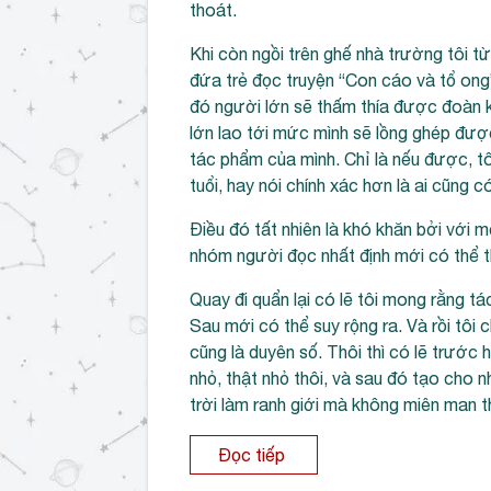
thoát.
Khi còn ngồi trên ghế nhà trường tôi t
đứa trẻ đọc truyện “Con cáo và tổ ong”
đó người lớn sẽ thấm thía được đoàn k
lớn lao tới mức mình sẽ lồng ghép đượ
tác phẩm của mình. Chỉ là nếu được, t
tuổi, hay nói chính xác hơn là ai cũng 
Điều đó tất nhiên là khó khăn bởi với 
nhóm người đọc nhất định mới có thể 
Quay đi quẩn lại có lẽ tôi mong rằng 
Sau mới có thể suy rộng ra. Và rồi tôi 
cũng là duyên số. Thôi thì có lẽ trước 
nhỏ, thật nhỏ thôi, và sau đó tạo cho
trời làm ranh giới mà không miên man th
Đọc tiếp