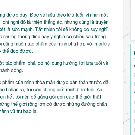
ừng được dạy: Đọc và hiểu theo lứa tuổi, ví như một
 chỉ nghĩ đó là thiện thắng ác, nhưng cùng là truyện
ết là sức mạnh. Tất nhiên tôi sẽ không có suy nghĩ
c những thông điệp hay ý nghĩa có chiều sâu trong
ôi cũng muốn tác phẩm của mình phù hợp với mọi lứa
có thể đọc được.
một tác phẩm, phải có nội dung hướng tới lứa tuổi và
thành công.
tác phẩm của mình thỏa mãn được bản thân trước đã.
chợt nhận ra, tôi còn chẳng biết mình bao tuổi. Âu
hơn hết tôi nên cố gắng gói gọn các thế giới thật
 những thế giới rộng lớn có được những đường chân
ành vũ trụ bao la.