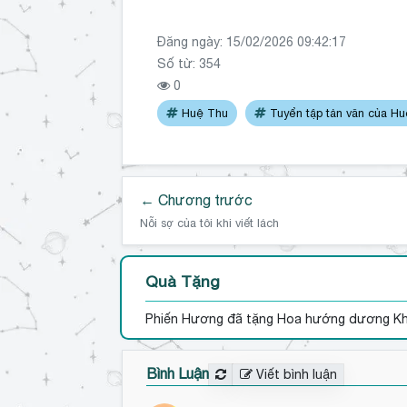
Đăng ngày:
15/02/2026 09:42:17
Số từ: 354
0
Huệ Thu
Tuyển tập tản văn của H
← Chương trước
Nỗi sợ của tôi khi viết lách
Quà Tặng
Phiến Hương
đã tặng Hoa hướng dương K
Bình Luận
Viết bình luận