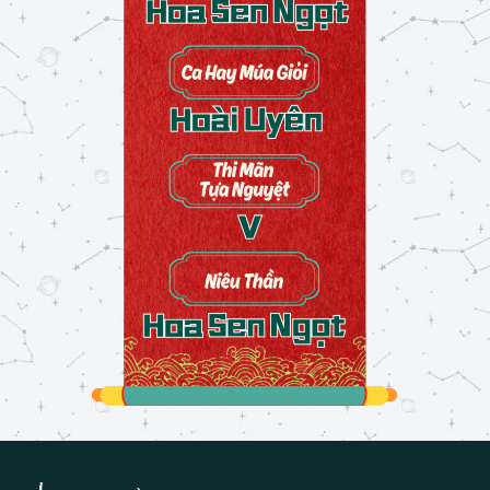
Một lần thất bại của tôi
24/02/2026
Sắc màu ngày Tết
24/02/2026
Đau
26/02/2026
Thói quen
27/02/2026
Cảm xúc
27/02/2026
Tương lai
27/02/2026
Tưởng tượng
28/02/2026