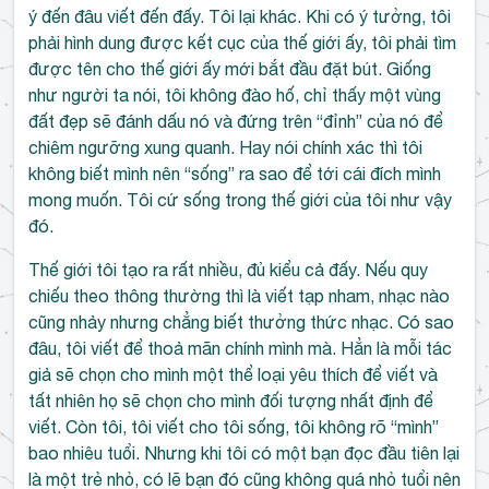
ý đến đâu viết đến đấy. Tôi lại khác. Khi có ý tưởng, tôi
phải hình dung được kết cục của thế giới ấy, tôi phải tìm
được tên cho thế giới ấy mới bắt đầu đặt bút. Giống
như người ta nói, tôi không đào hố, chỉ thấy một vùng
đất đẹp sẽ đánh dấu nó và đứng trên “đỉnh” của nó để
chiêm ngưỡng xung quanh. Hay nói chính xác thì tôi
không biết mình nên “sống” ra sao để tới cái đích mình
mong muốn. Tôi cứ sống trong thế giới của tôi như vậy
đó.
Thế giới tôi tạo ra rất nhiều, đủ kiểu cả đấy. Nếu quy
chiếu theo thông thường thì là viết tạp nham, nhạc nào
cũng nhảy nhưng chẳng biết thưởng thức nhạc. Có sao
đâu, tôi viết để thoả mãn chính mình mà. Hẳn là mỗi tác
giả sẽ chọn cho mình một thể loại yêu thích để viết và
tất nhiên họ sẽ chọn cho mình đối tượng nhất định để
viết. Còn tôi, tôi viết cho tôi sống, tôi không rõ “mình”
bao nhiêu tuổi. Nhưng khi tôi có một bạn đọc đầu tiên lại
là một trẻ nhỏ, có lẽ bạn đó cũng không quá nhỏ tuổi nên