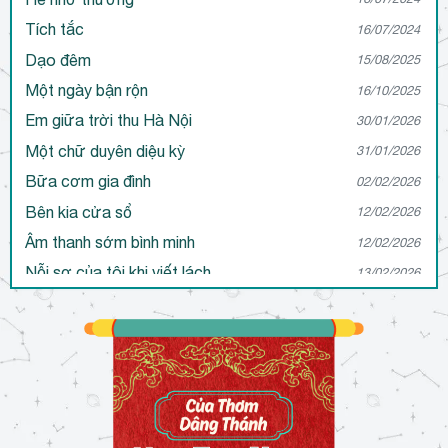
Tích tắc
16/07/2024
Dạo đêm
15/08/2025
Một ngày bận rộn
16/10/2025
Em giữa trời thu Hà Nội
30/01/2026
Một chữ duyên diệu kỳ
31/01/2026
Bữa cơm gia đình
02/02/2026
Bên kia cửa sổ
12/02/2026
Âm thanh sớm bình minh
12/02/2026
Nỗi sợ của tôi khi viết lách
13/02/2026
Tôi muốn trở thành người viết như thế nào?
13/02/2026
Sự thấu hiểu qua tác phẩm
17/02/2026
Cô độc trong viết lách
20/02/2026
Đôi mắt ấy
21/02/2026
Ước mơ…
21/02/2026