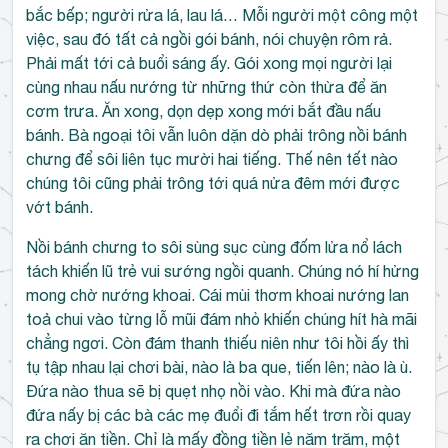
bắc bếp; người rửa lá, lau lá… Mỗi người một công một
việc, sau đó tất cả ngồi gói bánh, nói chuyện rôm rả.
Phải mất tới cả buổi sáng ấy. Gói xong mọi người lại
cùng nhau nấu nướng từ những thứ còn thừa để ăn
cơm trưa. Ăn xong, dọn dẹp xong mới bắt đầu nấu
bánh. Bà ngoại tôi vẫn luôn dặn dò phải trông nồi bánh
chưng để sôi liên tục mười hai tiếng. Thế nên tết nào
chúng tôi cũng phải trông tới quá nửa đêm mới được
vớt bánh.
Nồi bánh chưng to sôi sùng sục cùng đốm lửa nổ lách
tách khiến lũ trẻ vui sướng ngồi quanh. Chúng nó hí hửng
mong chờ nướng khoai. Cái mùi thơm khoai nướng lan
toả chui vào từng lỗ mũi đám nhỏ khiến chúng hít hà mãi
chẳng ngơi. Còn đám thanh thiếu niên như tôi hồi ấy thì
tụ tập nhau lại chơi bài, nào là ba que, tiến lên; nào là ù.
Đứa nào thua sẽ bị quẹt nhọ nồi vào. Khi mà đứa nào
đứa nấy bị các bà các mẹ đuổi đi tắm hết trơn rồi quay
ra chơi ăn tiền. Chỉ là mấy đồng tiền lẻ năm trăm, một