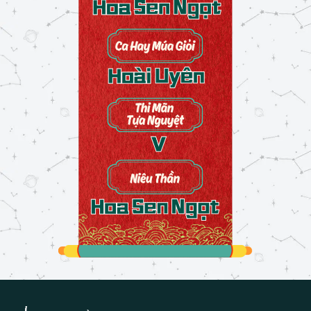
Một lần thất bại của tôi
24/02/2026
Sắc màu ngày Tết
24/02/2026
Đau
26/02/2026
Thói quen
27/02/2026
Cảm xúc
27/02/2026
Tương lai
27/02/2026
Tưởng tượng
28/02/2026