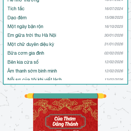
Tích tắc
16/07/2024
Dạo đêm
15/08/2025
Một ngày bận rộn
16/10/2025
Em giữa trời thu Hà Nội
30/01/2026
Một chữ duyên diệu kỳ
31/01/2026
Bữa cơm gia đình
02/02/2026
Bên kia cửa sổ
12/02/2026
Âm thanh sớm bình minh
12/02/2026
Nỗi sợ của tôi khi viết lách
13/02/2026
Tôi muốn trở thành người viết như thế nào?
13/02/2026
Sự thấu hiểu qua tác phẩm
17/02/2026
Cô độc trong viết lách
20/02/2026
Đôi mắt ấy
21/02/2026
Ước mơ…
21/02/2026