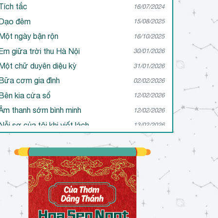
Tích tắc
16/07/2024
Dạo đêm
15/08/2025
Một ngày bận rộn
16/10/2025
Em giữa trời thu Hà Nội
30/01/2026
Một chữ duyên diệu kỳ
31/01/2026
Bữa cơm gia đình
02/02/2026
Bên kia cửa sổ
12/02/2026
Âm thanh sớm bình minh
12/02/2026
Nỗi sợ của tôi khi viết lách
13/02/2026
Tôi muốn trở thành người viết như thế nào?
13/02/2026
Sự thấu hiểu qua tác phẩm
17/02/2026
Cô độc trong viết lách
20/02/2026
Đôi mắt ấy
21/02/2026
Ước mơ…
21/02/2026
Một lần thất bại của tôi
24/02/2026