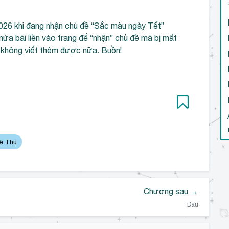
2026 khi đang nhận chủ đề “Sắc màu ngày Tết”
c nửa bài liền vào trang để “nhận” chủ đề mà bị mất
úc không viết thêm được nữa. Buồn!
uệ Thu
Chương sau →
Đau