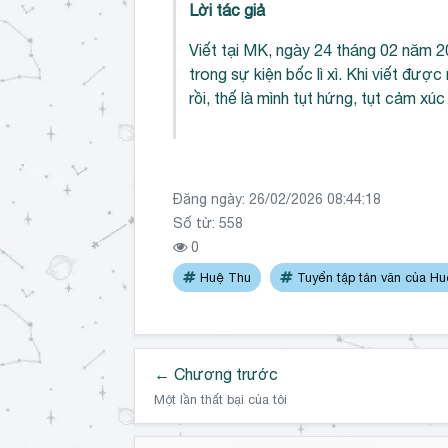
Lời tác giả
Viết tại MK, ngày 24 tháng 02 năm 
trong sự kiện bốc lì xì. Khi viết đượ
rồi, thế là mình tụt hứng, tụt cảm x
Đăng ngày:
26/02/2026 08:44:18
Số từ: 558
0
Huệ Thu
Tuyển tập tản văn của H
← Chương trước
Một lần thất bại của tôi