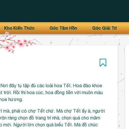
Kho Kiến Thức
Góc Tâm Hồn
Góc Giải Trí
Nơi đây tụ tập đủ các loài hoa Tết. Hoa đào khoe
 trời. Rồi thì hoa cúc, hoa đồng tiền với muôn màu
khoe hương.
ết mà, phải có chợ Tết chứ. Mà chợ Tết ấy à, người
g rộn ràng chọn đồ trang trí nhà, chọn quả cho mâm
o mới. Người lớn chọn quà biếu Tết. Mà đồ chúc