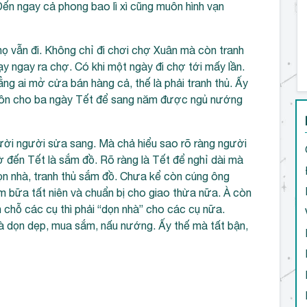
ến ngay cả phong bao lì xì cũng muôn hình vạn
họ vẫn đi. Không chỉ đi chơi chợ Xuân mà còn tranh
ạy ngay ra chợ. Có khi một ngày đi chợ tới mấy lần.
ng ai mở cửa bán hàng cả, thế là phải tranh thủ. Ấy
luôn cho ba ngày Tết để sang năm được ngủ nướng
gười người sửa sang. Mà chả hiểu sao rõ ràng người
hờ đến Tết là sắm đồ. Rõ ràng là Tết để nghỉ dài mà
dọn nhà, tranh thủ sắm đồ. Chưa kể còn cúng ông
 bữa tất niên và chuẩn bị cho giao thừa nữa. À còn
 chỗ các cụ thì phải “dọn nhà” cho các cụ nữa.
u là dọn dẹp, mua sắm, nấu nướng. Ấy thế mà tất bận,