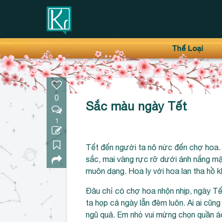
Thanh điều hướng trên
Bỏ
Thể Loại
qua
0
Sắc màu ngày Tết
1
Tết đến người ta nô nức đến chợ hoa. 
sắc, mai vàng rực rỡ dưới ánh nắng mặt
muôn dạng. Hoa ly với hoa lan tha hồ 
Đâu chỉ có chợ hoa nhộn nhịp, ngày T
ta họp cả ngày lẫn đêm luôn. Ai ai cũn
ngũ quả. Em nhỏ vui mừng chọn quần á