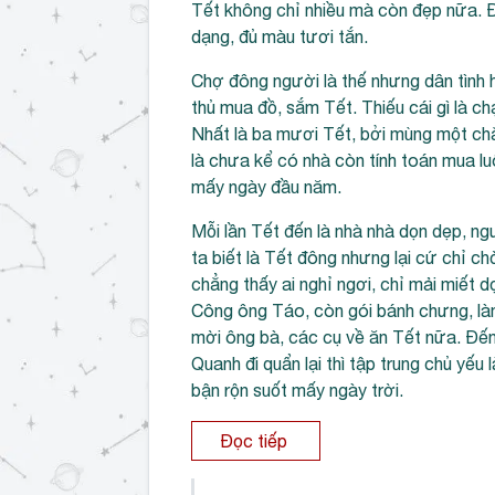
Tết không chỉ nhiều mà còn đẹp nữa. Đ
dạng, đủ màu tươi tắn.
Chợ đông người là thế nhưng dân tình 
thủ mua đồ, sắm Tết. Thiếu cái gì là ch
Nhất là ba mươi Tết, bởi mùng một chẳ
là chưa kể có nhà còn tính toán mua 
mấy ngày đầu năm.
Mỗi lần Tết đến là nhà nhà dọn dẹp, n
ta biết là Tết đông nhưng lại cứ chỉ c
chẳng thấy ai nghỉ ngơi, chỉ mải miết 
Công ông Táo, còn gói bánh chưng, làm
mời ông bà, các cụ về ăn Tết nữa. Đến
Quanh đi quẩn lại thì tập trung chủ yế
bận rộn suốt mấy ngày trời.
Đọc tiếp