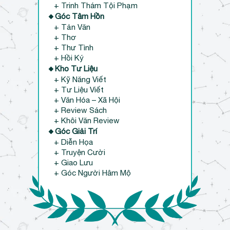
+ Trinh Thám Tội Phạm
🔸Góc Tâm Hồn
+ Tản Văn
+ Thơ
+ Thư Tình
+ Hồi Ký
🔸Kho Tư Liệu
+ Kỹ Năng Viết
+ Tư Liệu Viết
+ Văn Hóa – Xã Hội
+ Review Sách
+ Khôi Văn Review
🔸Góc Giải Trí
+ Diễn Họa
+ Truyện Cười
+ Giao Lưu
+ Góc Người Hâm Mộ