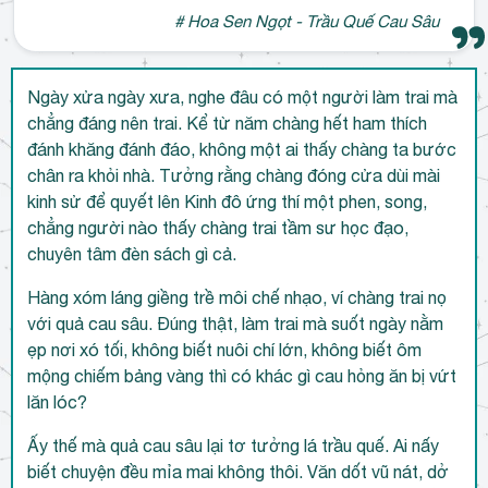
# Hoa Sen Ngọt - Trầu Quế Cau Sâu
Ngày xửa ngày xưa, nghe đâu có một người làm trai mà
chẳng đáng nên trai. Kể từ năm chàng hết ham thích
đánh khăng đánh đáo, không một ai thấy chàng ta bước
chân ra khỏi nhà. Tưởng rằng chàng đóng cửa dùi mài
kinh sử để quyết lên Kinh đô ứng thí một phen, song,
chẳng người nào thấy chàng trai tầm sư học đạo,
chuyên tâm đèn sách gì cả.
Hàng xóm láng giềng trề môi chế nhạo, ví chàng trai nọ
với quả cau sâu. Đúng thật, làm trai mà suốt ngày nằm
ẹp nơi xó tối, không biết nuôi chí lớn, không biết ôm
mộng chiếm bảng vàng thì có khác gì cau hỏng ăn bị vứt
lăn lóc?
Ấy thế mà quả cau sâu lại tơ tưởng lá trầu quế. Ai nấy
biết chuyện đều mỉa mai không thôi. Văn dốt vũ nát, dở