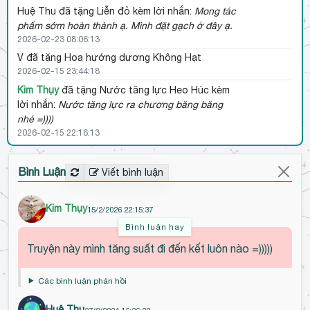
Huệ Thu
đã tặng Liễn đỏ kèm lời nhắn:
Mong tác
phẩm sớm hoàn thành ạ. Mình đặt gạch ở đây ạ.
2026-02-23 08:06:13
V
đã tặng Hoa hướng dương Không Hạt
2026-02-15 23:44:18
Kim Thụy
đã tặng Nước tăng lực Heo Húc kèm
lời nhắn:
Nước tăng lực ra chương băng băng
nhé =))))
2026-02-15 22:16:13
Cà Phê
đã tặng Vò Mơ Màng kèm lời nhắn:
Chúc
mừng năm mới. Mong được đọc thêm nhiều tác
Bình Luận
Viết bình luận
phẩm hay từ tác giả.
2026-02-05 08:02:56
Kim Thụy
15/2/2026 22:15:37
Nhật Ánh
đã tặng Rượu vang hiệu Giọt Nắng
Vàng kèm lời nhắn:
Chúc mừng 1 lúc đăng cả
Bình luận hay
Đ
đống chương mới nhé
Truyện này mình tăng suất đi đến kết luôn nào =)))))
ế
2026-01-31 13:01:56
n
Đào Tuý (陶醉)
đã tặng Người Tuyết Hê Hê
Các bình luận phản hồi
đ
2025-08-29 12:55:03
ầ
Cà Phê
đã tặng Nước tăng lực Heo Húc kèm lời
Huệ Thu