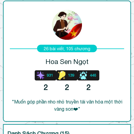
h
l
u
ậ
n
26 bài viết, 105 chương
Hoa Sen Ngọt
931
139
446
2
2
2
"Muốn góp phần nho nhỏ truyền tải văn hóa một thời
vàng son❤️"
Danh Sách Chương (15)