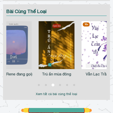
Bài Cùng Thể Loại
16+
et. (Rene đang gọi)
Trú ẩn mùa đông
Vẫn Lạc Trần Ai
Xem tất cả bài cùng thể loại