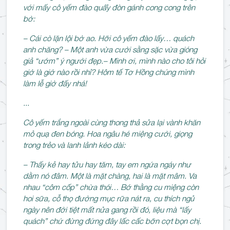
với mấy cô yếm đào quẩy đòn gánh cong cong trên
bờ:
– Cái cò lặn lội bờ ao. Hỡi cô yếm đào lấy… quách
anh chăng? – Một anh vừa cười sằng sặc vừa gióng
giả “ướm” ý người đẹp.– Mình ơi, mình nào cho tôi hỏi
giờ là giờ nào rồi nhỉ? Hôm tế Tơ Hồng chúng mình
làm lễ giờ đấy nhá!
...
Cô yếm trắng ngoài cùng thong thả sửa lại vành khăn
mỏ quạ đen bóng. Hoa ngâu hé miệng cười, giọng
trong trẻo và lanh lảnh kéo dài:
– Thấy kẻ hay tửu hay tăm, tay em ngứa ngáy như
dằm nó đâm. Một là mặt chàng, hai là mặt mâm. Va
nhau “côm cốp” chừa thói… Bớ thằng cu miệng còn
hoi sữa, cỗ thọ đường mục rữa nát ra, cu thích ngủ
ngày nên đời tiệt mất nửa gang rồi đó, liệu mà “lấy
quách” chứ đừng đứng đây lấc cấc bỡn cợt bọn chị.