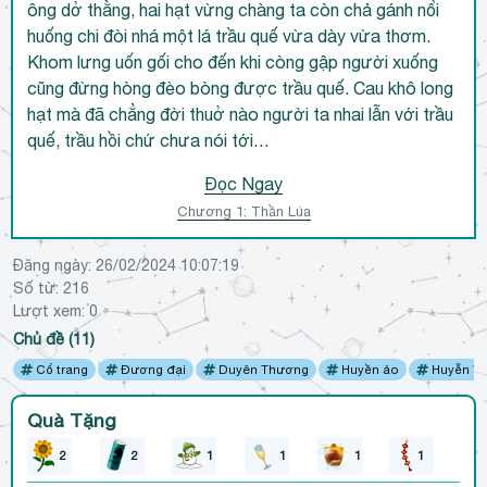
ông dở thằng, hai hạt vừng chàng ta còn chả gánh nổi
huống chi đòi nhá một lá trầu quế vừa dày vừa thơm.
Khom lưng uốn gối cho đến khi còng gập người xuống
cũng đừng hòng đèo bòng được trầu quế. Cau khô long
hạt mà đã chẳng đời thuở nào người ta nhai lẫn với trầu
quế, trầu hồi chứ chưa nói tới…
Đọc Ngay
Chương 1: Thần Lúa
Đăng ngày:
26/02/2024 10:07:19
Số từ: 216
Lượt xem:
0
Chủ đề (11)
Cổ trang
Đương đại
Duyên Thương
Huyền ảo
Huyễn T
Quà Tặng
2
2
1
1
1
1