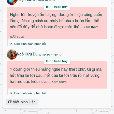
27/2/2024 16:26:22
u
nhắn:
Uống tăng lực roài gõ phím như thần ra
Bình luận hay
chương đều nhe tác giả ơi!!!!!
b
Đ
2024-03-01 07:58:53
Nghe tên truyện ấn tượng, đọc giới thiệu cũng cuốn
ì
ế
lắm ạ. Nhưng mình sợ nhảy hố chưa hoàn lắm, thế
Hoài Uyên
đã tặng Hoa hướng dương
n
n
Không Hạt kèm lời nhắn:
Không có cau giầu,
nên để đây để chờ hoàn được một thể...
Xem thêm
h
đ
tặng tạm nhành Hướng Dương làm tin để đợi
l
ầ
(Đã sửa)
truyện nha tác giả <3
u
u
2024-02-27 00:48:13
Các bình luận phản hồi
ậ
b
n
ì
Ngô Hữu Du
26/2/2024 12:12:07
n
Bình luận hay
Đ
h
? đoạn giới thiệu mắng nghe hay thiệt chứ. Gì gì mà
ế
l
hết trầu lại tới cau, hết cau lại tới trầu rồi hạt vừng
n
u
hạt mè các kiểu nữa....
Xem thêm
đ
ậ
ầ
n
Các bình luận phản hồi
u
b
Viết bình luận
ì
n