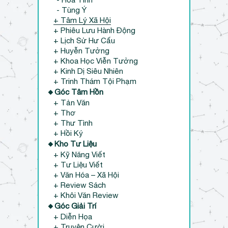
- Tùng Ý
+ Tâm Lý Xã Hội
+ Phiêu Lưu Hành Động
+ Lịch Sử Hư Cấu
+ Huyễn Tưởng
+ Khoa Học Viễn Tưởng
+ Kinh Dị Siêu Nhiên
+ Trinh Thám Tội Phạm
🔸Góc Tâm Hồn
+ Tản Văn
+ Thơ
+ Thư Tình
+ Hồi Ký
🔸Kho Tư Liệu
+ Kỹ Năng Viết
+ Tư Liệu Viết
+ Văn Hóa – Xã Hội
+ Review Sách
+ Khôi Văn Review
🔸Góc Giải Trí
+ Diễn Họa
+ Truyện Cười