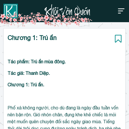
Thanh điều hướng trên
Bỏ
Chương 1: Trú ẩn
qua
Tác phẩm: Trú ẩn mùa đông.
Tác giả: Thanh Diệp.
Chương 1: Trú ẩn.
Phố xá không người, cho dù đang là ngày đầu tuần vốn
nên bận rộn. Gió nhón chân, đụng khe khẽ chiếc lá mỏi
mệt muốn quên chuyện đổi sắc ngày giao mùa. Tiếng
thở dài trôi dọc cung đường ngày tránh dịch, hạ nhè nhẹ