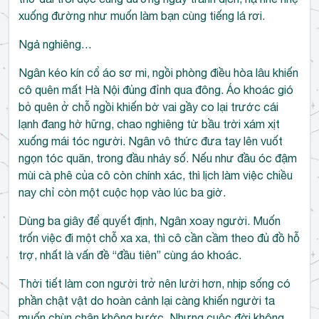
xuống đường như muốn làm bạn cùng tiếng lá rơi.
Ngả nghiêng…
Ngân kéo kín cổ áo sơ mi, ngồi phòng điều hòa lâu khiến
cô quên mất Hà Nội đủng đỉnh qua đông. Áo khoác gió
bỏ quên ở chỗ ngồi khiến bờ vai gầy co lại trước cái
lạnh đang hờ hững, chao nghiêng từ bầu trời xám xịt
xuống mái tóc người. Ngân vô thức đưa tay lên vuốt
ngọn tóc quăn, trong đầu nhảy số. Nếu như đầu óc đậm
mùi cà phê của cô còn chính xác, thì lịch làm việc chiều
nay chỉ còn một cuộc họp vào lúc ba giờ.
Dùng ba giây để quyết định, Ngân xoay người. Muốn
trốn việc đi một chỗ xa xa, thì cô cần cầm theo đủ đồ hỗ
trợ, nhất là vấn đề “đầu tiên” cùng áo khoác.
Thời tiết làm con người trở nên lười hơn, nhịp sống có
phần chật vật do hoàn cảnh lại càng khiến người ta
muốn chùn chân không bước. Nhưng cuộc đời không