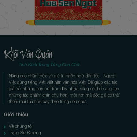
Chương 33: Vệt tối thời gian
22/11/2024
Chương 34: Thế trận giăng bày
22/11/2024
Chương 35: Đột kích thôn trang
22/11/2024
Chương 36: Hội ngộ quân tử
22/11/2024
Chương 37: Cánh bướm trong đêm
22/11/2024
Chương 38: Kiếm hoạ nhân tâm
22/11/2024
Chương 39: Ranh giới mong manh
22/11/2024
Tinh Khôi Trong Từng Con Chữ
Chương 40: Khoảng lặng tâm hồn
22/11/2024
Nâng cao nhận thức về giá trị ngôn ngữ dân tộc - Người
Chương 41: Gió lạnh trăng treo
22/11/2024
Việt dùng tiếng Việt viết nên văn hóa Việt. Để giúp các tác
giả trẻ, những cây bút tràn đầy nhựa sống có thể sáng tạo
Chương 42: Ý niệm vương quyền
22/11/2024
những tác phẩm chỉn chu hơn, một nơi mà độc giả có thể
Chương 43: Trời xanh bất tận
22/11/2024
thoải mái thả hồn bay theo từng con chữ.
Chương 44: Trăng ngự đêm thâu
22/11/2024
Giới thiệu
Chương 45: Trái tim sát thủ
22/11/2024
Về chúng tôi
Chương 46: Màn đêm tĩnh lặng
22/11/2024
Trạng Sư Đường