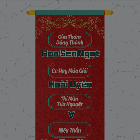
Chương 18: Cạm bẫy tử thần
22/11/2024
Chương 19: Hiện thực trái ngang
22/11/2024
Chương 20: Kiếm vương máu đào
22/11/2024
Chương 21: Bên bờ vực thẳm
22/11/2024
Chương 22: Huyết nguyệt biên thành
22/11/2024
Chương 23: Ác mộng tử thần
22/11/2024
Chương 24: Dấu tích Huyết Vũ
22/11/2024
Chương 25: Trở lại kinh thành
22/11/2024
Chương 26: Một ngày đã xa
22/11/2024
Chương 27: Không thể buông tay
22/11/2024
Chương 28: Giấc mơ Yên Tảo
22/11/2024
Chương 29: Mặt trái hoa lệ
22/11/2024
Chương 30: Khuấy động đêm trăng
22/11/2024
Chương 31: Bóng đêm ngoại thành
22/11/2024
Chương 32: Nắng nhạt lưng trời
22/11/2024