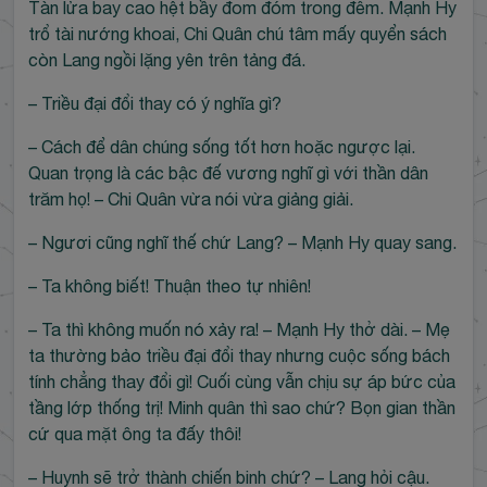
Tàn lửa bay cao hệt bầy đom đóm trong đêm. Mạnh Hy
trổ tài nướng khoai, Chi Quân chú tâm mấy quyển sách
còn Lang ngồi lặng yên trên tảng đá.
– Triều đại đổi thay có ý nghĩa gì?
– Cách để dân chúng sống tốt hơn hoặc ngược lại.
Quan trọng là các bậc đế vương nghĩ gì với thần dân
trăm họ! – Chi Quân vừa nói vừa giảng giải.
– Ngươi cũng nghĩ thế chứ Lang? – Mạnh Hy quay sang.
– Ta không biết! Thuận theo tự nhiên!
– Ta thì không muốn nó xảy ra! – Mạnh Hy thở dài. – Mẹ
ta thường bảo triều đại đổi thay nhưng cuộc sống bách
tính chẳng thay đổi gì! Cuối cùng vẫn chịu sự áp bức của
tầng lớp thống trị! Minh quân thì sao chứ? Bọn gian thần
cứ qua mặt ông ta đấy thôi!
– Huynh sẽ trở thành chiến binh chứ? – Lang hỏi cậu.