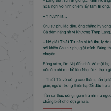
– Lang thật sự rất giống… Kiện Hoàng
hoài nghi vô hình chiếm lấy tâm trí ông
– Ý huynh là…
Chu sư phụ lắc đầu, ông chẳng hy vọng 
Cả đêm nặng nề vì Khương Thập Lang,
– Nó giết Thiết Tứ nên bị trả thù, lý d
nói khiến Chu sư phụ giật mình. Đúng 
chuyện.
Sáng sớm, lão Nhị đến nhà. Vẻ mặt họ đủ
câu ám chỉ mơ hồ lão Nhị nói kì thực gâ
– Thiết Tứ võ công cao thâm, hắn lại 
giản, người trong thiên hạ đối đầu trực
Tần sư thúc uống ngụm trà nhìn ra ngo
chẳng biết chờ đợi gì nữa.