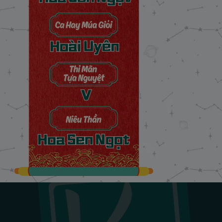
Chương 24: Dấu tích Huyết Vũ
22/11/2024
Chương 25: Trở lại kinh thành
22/11/2024
Chương 26: Một ngày đã xa
22/11/2024
Chương 27: Không thể buông tay
22/11/2024
Chương 28: Giấc mơ Yên Tảo
22/11/2024
Chương 29: Mặt trái hoa lệ
22/11/2024
Chương 30: Khuấy động đêm trăng
22/11/2024
Chương 31: Bóng đêm ngoại thành
22/11/2024
Chương 32: Nắng nhạt lưng trời
22/11/2024
Chương 33: Vệt tối thời gian
22/11/2024
Chương 34: Thế trận giăng bày
22/11/2024
Chương 35: Đột kích thôn trang
22/11/2024
Chương 36: Hội ngộ quân tử
22/11/2024
Chương 37: Cánh bướm trong đêm
22/11/2024
Chương 38: Kiếm hoạ nhân tâm
22/11/2024