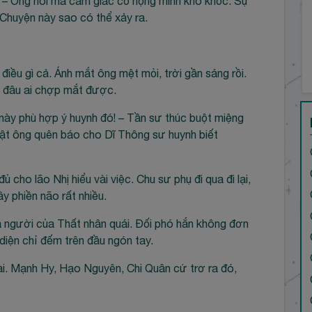
! – Ông nói mà cảm giác cổ họng mình khô khốc. Sự
. Chuyện này sao có thể xảy ra.
điều gì cả. Ánh mắt ông mệt mỏi, trời gần sáng rồi.
 đâu ai chợp mắt được.
o này phù hợp ý huynh đó! – Tần sư thúc buột miệng
thật ông quên báo cho Dĩ Thông sư huynh biết
 cho lão Nhị hiểu vài việc. Chu sư phụ đi qua đi lại,
y phiền não rất nhiều.
là người của Thất nhân quái. Đối phó hắn không đơn
 diện chỉ đếm trên đầu ngón tay.
ài. Mạnh Hy, Hạo Nguyên, Chi Quân cứ trơ ra đó,