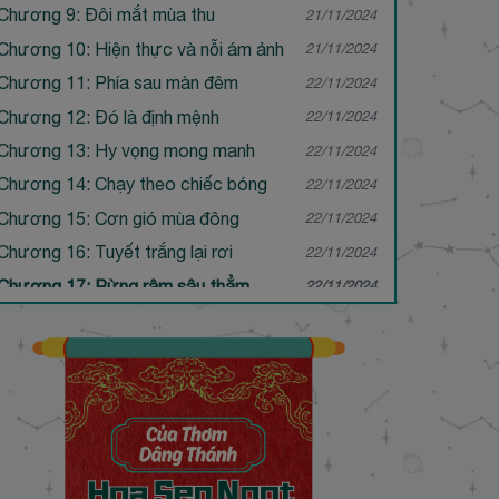
Chương 9: Đôi mắt mùa thu
21/11/2024
Chương 10: Hiện thực và nỗi ám ảnh
21/11/2024
Chương 11: Phía sau màn đêm
22/11/2024
Chương 12: Đó là định mệnh
22/11/2024
Chương 13: Hy vọng mong manh
22/11/2024
Chương 14: Chạy theo chiếc bóng
22/11/2024
Chương 15: Cơn gió mùa đông
22/11/2024
Chương 16: Tuyết trắng lại rơi
22/11/2024
Chương 17: Rừng rậm sâu thẳm
22/11/2024
Chương 18: Cạm bẫy tử thần
22/11/2024
Chương 19: Hiện thực trái ngang
22/11/2024
Chương 20: Kiếm vương máu đào
22/11/2024
Chương 21: Bên bờ vực thẳm
22/11/2024
Chương 22: Huyết nguyệt biên thành
22/11/2024
Chương 23: Ác mộng tử thần
22/11/2024