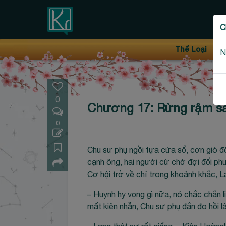
Thanh điều hướng trên
C
Bỏ
Thể Loại
N
qua
0
Chương 17: Rừng rậm s
0
Chu sư phụ ngồi tựa cửa sổ, cơn gió đô
cạnh ông, hai người cứ chờ đợi đối phươ
Cơ hội trở về chỉ trong khoảnh khắc, Lan
– Huynh hy vọng gì nữa, nó chắc chắn
mất kiên nhẫn, Chu sư phụ đắn đo hồi l