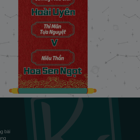
Chương 39: Ranh giới mong manh
22/11/2024
Chương 40: Khoảng lặng tâm hồn
22/11/2024
Chương 41: Gió lạnh trăng treo
22/11/2024
Chương 42: Ý niệm vương quyền
22/11/2024
Chương 43: Trời xanh bất tận
22/11/2024
Chương 44: Trăng ngự đêm thâu
22/11/2024
Chương 45: Trái tim sát thủ
22/11/2024
Chương 46: Màn đêm tĩnh lặng
22/11/2024
Chương 47: Mây hoạ biển trời
22/11/2024
Chương 48: Ước vọng giang sơn
22/11/2024
Chương 49: Góc tối tâm hồn
22/11/2024
Chương 50: Nước cờ song mã
22/11/2024
Chương 51: Binh biến Vân Chu
22/11/2024
g bài
Chương 52: Gió lạnh biên quan
22/11/2024
ùng