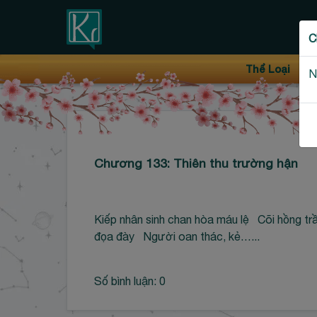
Thanh điều hướng trên
C
Bỏ
Thể Loại
N
qua
Chương 133: Thiên thu trường hận
Kiếp nhân sinh chan hòa máu lệ Cõi hồng trầ
đọa đày Người oan thác, kẻ…...
Số bình luận: 0