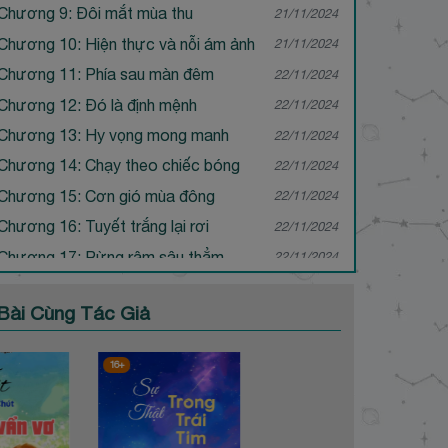
Chương 9: Đôi mắt mùa thu
21/11/2024
Chương 10: Hiện thực và nỗi ám ảnh
21/11/2024
Chương 11: Phía sau màn đêm
22/11/2024
Chương 12: Đó là định mệnh
22/11/2024
Chương 13: Hy vọng mong manh
22/11/2024
Chương 14: Chạy theo chiếc bóng
22/11/2024
Chương 15: Cơn gió mùa đông
22/11/2024
Chương 16: Tuyết trắng lại rơi
22/11/2024
Chương 17: Rừng rậm sâu thẳm
22/11/2024
Chương 18: Cạm bẫy tử thần
22/11/2024
Bài Cùng Tác Giả
Chương 19: Hiện thực trái ngang
22/11/2024
Chương 20: Kiếm vương máu đào
22/11/2024
16+
Chương 21: Bên bờ vực thẳm
22/11/2024
Chương 22: Huyết nguyệt biên thành
22/11/2024
Chương 23: Ác mộng tử thần
22/11/2024