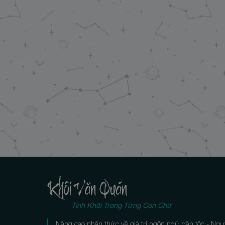
Tinh Khôi Trong Từng Con Chữ
Nâng cao nhận thức về giá trị ngôn ngữ dân tộc - Ngư