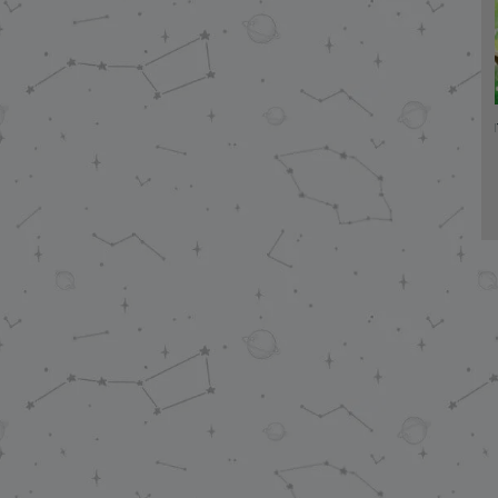
Vương tử khuynh
Một chú
thành