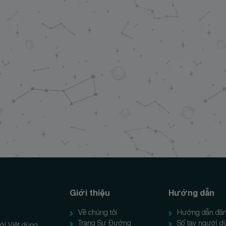
Giới thiệu
Hướng dẫn
Về chúng tôi
Hướng dẫn đăn
Trạng Sư Đường
Sổ tay người d
ời Việt dùng