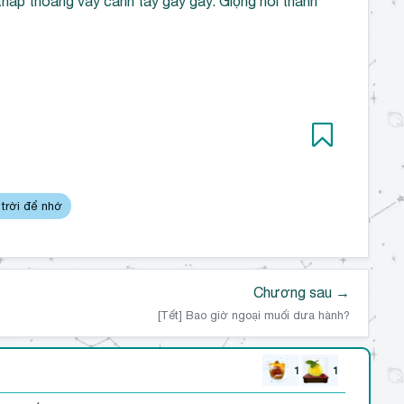
thấp thoáng vẫy cánh tay gầy gầy. Giọng nói thanh
 trời để nhớ
Chương sau →
[Tết] Bao giờ ngoại muối dưa hành?
1
1