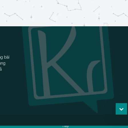
g bài
ùng
iả
Tiếp