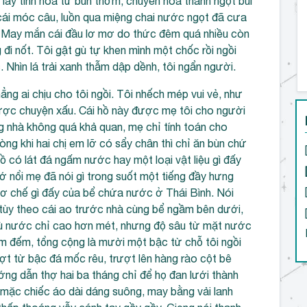
 lấy tinh hoa từ bùn thơm, chuyển hóa thành ngọt bùi
cái móc câu, luồn qua miệng chai nước ngọt đã cưa
ồ. May mắn cái đầu lơ mơ do thức đêm quá nhiều còn
đi nốt. Tôi gật gù tự khen mình một chốc rồi ngồi
Nhìn lá trải xanh thẫm dập dềnh, tôi ngẩn người.
ng ai chịu cho tôi ngồi. Tôi nhếch mép vui vẻ, như
ược chuyện xấu. Cái hồ này được mẹ tôi cho người
ng nhà không quá khả quan, mẹ chỉ tính toán cho
 khi hai chị em lỡ có sẩy chân thì chỉ ăn bùn chứ
hồ có lát đá ngấm nước hay một loại vật liệu gì đấy
ớ nổi mẹ đã nói gì trong suốt một tiếng đầy hưng
cơ chế gì đấy của bể chứa nước ở Thái Bình. Nói
tùy theo cái ao trước nhà cùng bể ngầm bên dưới,
dù nước chỉ cao hơn mét, nhưng độ sâu từ mặt nước
m đếm, tổng cộng là mười một bậc từ chỗ tôi ngồi
ợt từ bậc đá mốc rêu, trượt lên hàng rào cột bê
g dẫn thợ hai ba tháng chỉ để họ đan lưới thành
ặc chiếc áo dài dáng suông, may bằng vải lanh