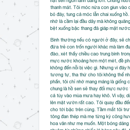
hạt sen ngon lành đang lớn. Chúng nuốt
thanh mát. Tôi móc nửa con giun vào 
bỏ đáy, tung cả móc lẫn chai xuống h
nhớ là cầm lại đầu dây mà không quăng 
bệt xuống bậc thang đá giáp mặt nước. 
Bình thường nếu có người ở đây, sẽ chẳ
đứa trẻ con trốn người khác mà làm đ
đào, xét thấy chiều cao trung bình tro
mực nước khoảng hơn một mét, đề phòng
không đến nỗi bị việc gì. Nhưng vì đáy 
tương tự, tha thứ cho tôi không thể nh
phấn, tôi chỉ nhớ mang máng là giống 
chung là hồ sen sẽ thay đổi mực nước 
cả tùy vào mùa mưa hay khô. Vì vậy, 
lên mặt vườn rất cao. Tôi quay đầu đế
cho tới bậc trên cùng. Tầm mắt tôi trư
tông đan thép mà mẹ từng kỳ công hướn
hoa văn như mẹ muốn. Một bóng dáng m