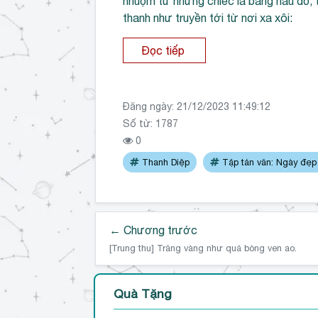
nhuộm từ những chiếc lá bàng nâu đỏ, 
thanh như truyền tới từ nơi xa xôi:
Đọc tiếp
Đăng ngày:
21/12/2023 11:49:12
Số từ: 1787
0
Thanh Diệp
Tập tản văn: Ngày đẹp
← Chương trước
[Trung thu] Trăng vàng như quả bòng ven ao.
Quà Tặng