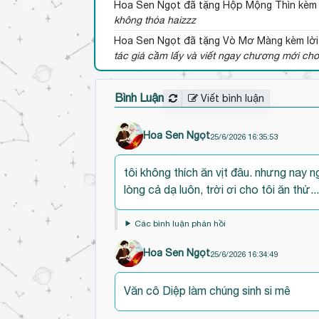
Hoa Sen Ngọt
đã tặng Hộp Mộng Thìn kèm 
không thỏa haizzz
Hoa Sen Ngọt
đã tặng Vò Mơ Màng kèm lời
tác giả cầm lấy và viết ngay chương mới cho
Bình Luận
Viết bình luận
Hoa Sen Ngọt
25/6/2026 16:35:53
Đ
tôi không thích ăn vịt đâu. nhưng nay 
ế
lòng cả dạ luôn, trời ơi cho tôi ăn thử..
n
đ
Các bình luận phản hồi
ầ
u
Hoa Sen Ngọt
25/6/2026 16:34:49
b
ì
Văn cô Diệp làm chúng sinh si mê
n
h