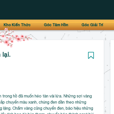
Kho Kiến Thức
Góc Tâm Hồn
Góc Giải Trí
lại.
n trong hồ đã muốn héo tàn vài lứa. Những sợi vàng
 sắp chuyển màu xanh, chúng đen dần theo những
g lặng. Chấm vàng cũng chuyển đen, báo hiệu những