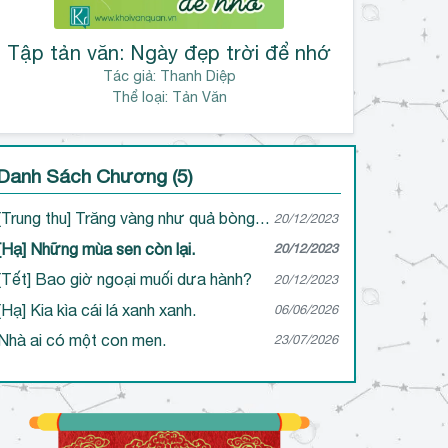
Tập tản văn: Ngày đẹp trời để nhớ
Tác giả:
Thanh Diệp
Thể loại: Tản Văn
Danh Sách Chương (5)
[Trung thu] Trăng vàng như quả bòng ven ao.
20/12/2023
[Hạ] Những mùa sen còn lại.
20/12/2023
[Tết] Bao giờ ngoại muối dưa hành?
20/12/2023
[Hạ] Kia kìa cái lá xanh xanh.
06/06/2026
Nhà ai có một con men.
23/07/2026