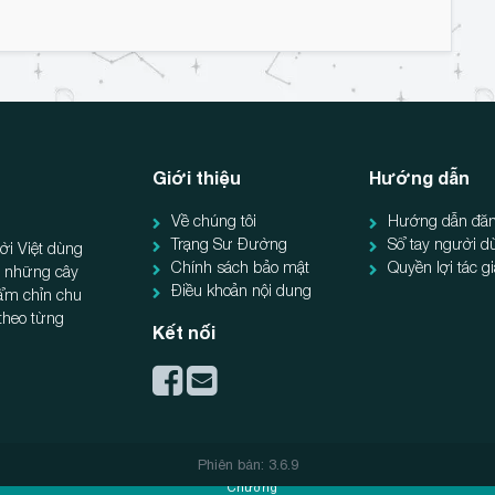
Giới thiệu
Hướng dẫn
Về chúng tôi
Hướng dẫn đăn
Trạng Sư Đường
Sổ tay người d
ời Việt dùng
Chính sách bảo mật
Quyền lợi tác g
ẻ, những cây
Điều khoản nội dung
hẩm chỉn chu
 theo từng
Kết nối
5
Phiên bản: 3.6.9
Chương