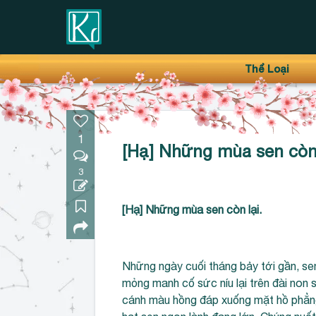
Thanh điều hướng trên
Bỏ
Thể Loại
qua
1
[Hạ] Những mùa sen còn 
3
[Hạ] Những mùa sen còn lại.
Những ngày cuối tháng bảy tới gần, se
mỏng manh cố sức níu lại trên đài non
cánh màu hồng đáp xuống mặt hồ phẳn