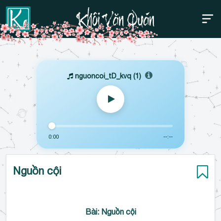
Thanh điều hướng trên
Bỏ
qua
nguoncoi_tD_kvq (1)
0:00
--:--
Nguồn cội
Bài:
Nguồn cội