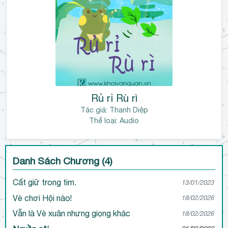
ậ
n
Rủ rỉ Rù rì
Tác giả:
Thanh Diệp
Thể loại: Audio
Danh Sách Chương (4)
Cất giữ trong tim.
13/01/2023
Vè chơi Hội nào!
18/02/2026
Vẫn là Vè xuân nhưng giọng khác
18/02/2026