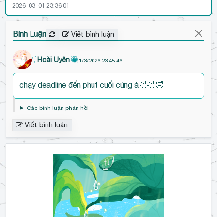
2026-03-01 23:36:01
Bình Luận
Viết bình luận
Hoài Uyên
1/3/2026 23:45:46
Đ
chạy deadline đến phút cuối cùng à 🤣🤣🤣
ế
n
Các bình luận phản hồi
đ
Viết bình luận
ầ
u
b
ì
n
h
l
u