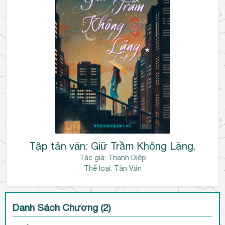
l
u
ậ
n
Tập tản văn: Giữ Trầm Không Lặng.
Tác giả:
Thanh Diệp
Thể loại: Tản Văn
Danh Sách Chương (2)