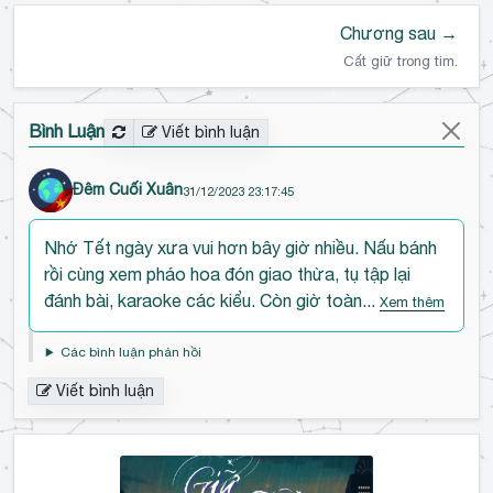
Chương sau →
Cất giữ trong tim.
Bình Luận
Viết bình luận
Đêm Cuối Xuân
31/12/2023 23:17:45
Đ
Nhớ Tết ngày xưa vui hơn bây giờ nhiều. Nấu bánh
ế
rồi cùng xem pháo hoa đón giao thừa, tụ tập lại
n
đánh bài, karaoke các kiểu. Còn giờ toàn...
Xem thêm
đ
ầ
Các bình luận phản hồi
u
Viết bình luận
b
ì
n
h