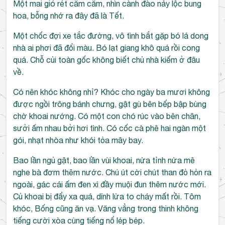
Một mai gió rét căm căm, nhìn cành đào nảy lộc bung
hoa, bỗng nhớ ra đây đã là Tết.
Một chốc đợi xe tắc đường, vô tình bắt gặp bó lá dong
nhà ai phơi đã đổi màu. Bó lạt giang khô quá rồi cong
quá. Chỗ củi toàn gốc không biết chủ nhà kiếm ở đâu
về.
Có nên khóc không nhỉ? Khóc cho ngày ba mươi không
được ngồi trông bánh chưng, gật gù bên bếp bập bùng
chờ khoai nướng. Có một con chó rúc vào bên chân,
sưởi ấm nhau bởi hơi tình. Có cốc cà phê hai ngàn một
gói, nhạt nhòa như khói tỏa mây bay.
Bao lần ngủ gật, bao lần vùi khoai, nửa tỉnh nửa mê
nghe bà đơm thêm nước. Chú út cời chút than đỏ hỏn ra
ngoài, gác cái ấm đen xì đầy muội đun thêm nước mới.
Củ khoai bị đẩy xa quá, dính lửa to cháy mất rồi. Tôm
khóc, Bống cũng ăn vạ. Văng vẳng trong thinh không
tiếng cười xòa cùng tiếng nổ lép bép.