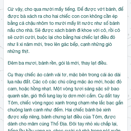
Cứ vậy, cho qua mười mấy tiếng. Để được vớt bánh, để
được bà xách ra cho hai chiếc con con không cần ép
bằng cả chậu nhôm to mười mấy lít nước như số bánh
nấu cho nhà. Sẽ được xách bánh đi khoe với cô, rồi cô
sẽ cười cười, buộc lại cho bằng hai chiếc lạt điều đỏ
như lì xì năm mới, treo lên gác bếp, cạnh những giò
những thịt.
Đêm ba mươi, bánh rền, gói lá mới, thay lạt điều.
Cụ thay chiếc áo cánh vải tơ, mặc bên trong cái áo dài
lụa nâu đất. Các cô các chú cũng mặc áo mới, hoặc đỏ
cam, hoặc hồng nhạt. Một vòng tươi sáng sặc sỡ bao
quanh sân, gió thổi lung lay lọ dơn mới cắm. Cụ dắt tay
Tôm, chiếc vòng ngọc xanh trong chạm nhẹ lắc bạc gắn
chuông lanh canh như đếm. Hai chiếc bánh bé xinh
được xếp riêng, bánh chưng lạt điều của Tôm, được
dành cho mâm cúng Thổ Địa. Đôi tay nhỏ xíu chắp lại,
tiếng lầu bầu vang xa, chọc cười cả nhà trong nét xuân