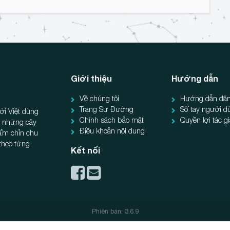
Giới thiệu
Hướng dẫn
Về chúng tôi
Hướng dẫn đăn
Trạng Sư Đường
Sổ tay người d
ời Việt dùng
Chính sách bảo mật
Quyền lợi tác g
ẻ, những cây
Điều khoản nội dung
hẩm chỉn chu
 theo từng
Kết nối
4
Phiên bản: 3.6.9
Chương