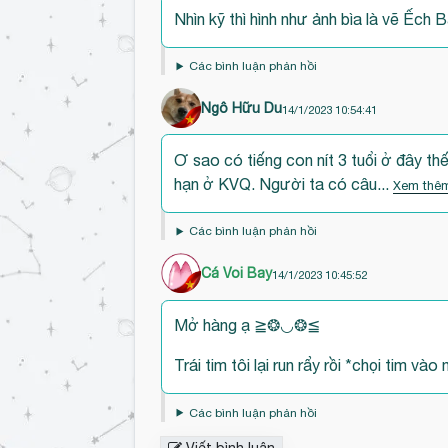
Đ
b
Nhìn kỹ thì hình như ảnh bìa là vẽ Ếch 
ế
ì
n
n
Các bình luận phản hồi
đ
h
ầ
l
Ngô Hữu Du
14/1/2023 10:54:41
u
u
Đ
b
ậ
Ơ sao có tiếng con nít 3 tuổi ở đây thế 
ế
ì
n
hạn ở KVQ. Người ta có câu...
Xem thê
n
n
đ
h
Các bình luận phản hồi
ầ
l
u
u
Cá Voi Bay
14/1/2023 10:45:52
b
ậ
Đ
ì
n
Mở hàng ạ ≧❂◡❂≦
ế
n
n
h
Trái tim tôi lại run rẩy rồi *chọi tim vào
đ
l
ầ
u
Các bình luận phản hồi
u
ậ
Viết bình luận