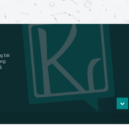
g bài
ùng
iả
Tiếp