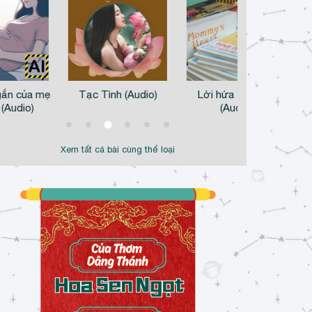
ắn của mẹ
Tạc Tình (Audio)
Lời hứa tuổi thơ
C
 (Audio)
(Audio)
Xem tất cả bài cùng thể loại