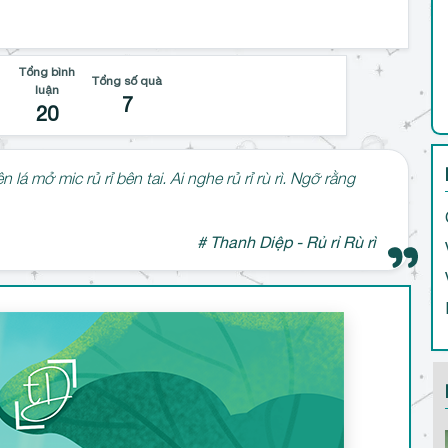
Tổng bình
Tổng số quà
luận
7
20
 lá mở mic rủ rỉ bên tai. Ai nghe rủ rỉ rù rì. Ngỡ rằng
# Thanh Diệp - Rủ rỉ Rù rì