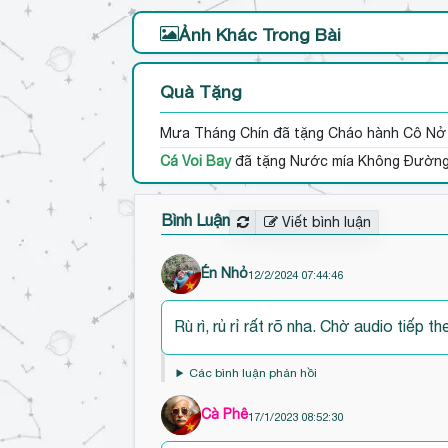
Ảnh Khác Trong Bài
Quà Tặng
Mưa Tháng Chín
đã tặng Cháo hành Cô Nở
Cá Voi Bay
đã tặng Nước mía Không Đườn
Bình Luận
Viết bình luận
Én Nhỏ
12/2/2024 07:44:46
Đ
Rù rì, rủ rỉ rất rõ nha. Chờ audio tiếp t
ế
n
Các bình luận phản hồi
đ
ầ
Cà Phê
17/1/2023 08:52:30
u