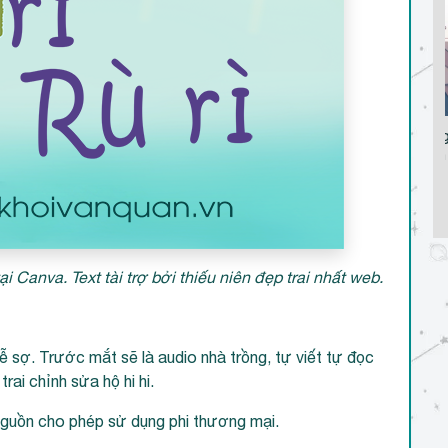
Đọc “Có Một Con Mèo
Tâm sự ng
Đi Tìm Ngàn Năm”
trẻ con
ại Canva. Text tài trợ bởi thiếu niên đẹp trai nhất web.
dễ sợ. Trước mắt sẽ là audio nhà trồng, tự viết tự đọc
rai chỉnh sửa hộ hi hi.
nguồn cho phép sử dụng phi thương mại.