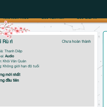
Kho Kiến Thức
Góc Tâm Hồn
Góc Giải Trí
ỉ Rù rì
Chưa hoàn thành
iả: Thanh Diệp
oại:
Audio
: Khôi Văn Quán
g: Không giới hạn độ tuổi
ng mới nhất
ng đầu tiên