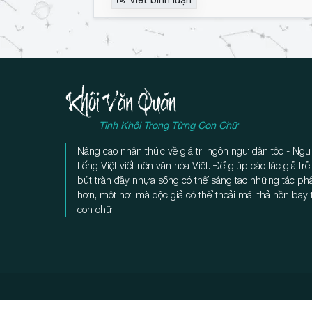
b
n
ì
n
h
l
u
ậ
n
Tinh Khôi Trong Từng Con Chữ
Nâng cao nhận thức về giá trị ngôn ngữ dân tộc - Ngư
tiếng Việt viết nên văn hóa Việt. Để giúp các tác giả tr
bút tràn đầy nhựa sống có thể sáng tạo những tác p
hơn, một nơi mà độc giả có thể thoải mái thả hồn bay
con chữ.
Trước