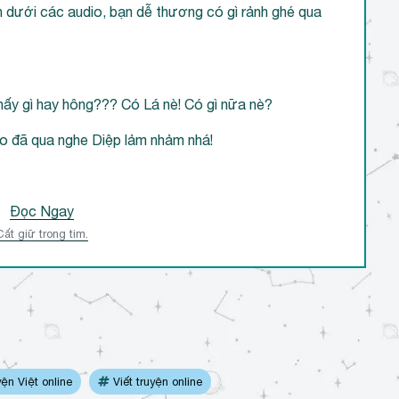
ên dưới các audio, bạn dễ thương có gì rảnh ghé qua
thấy gì hay hông??? Có Lá nè! Có gì nữa nè?
eo đã qua nghe Diệp lảm nhảm nhá!
Đọc Ngay
Cất giữ trong tim.
ện Việt online
Viết truyện online