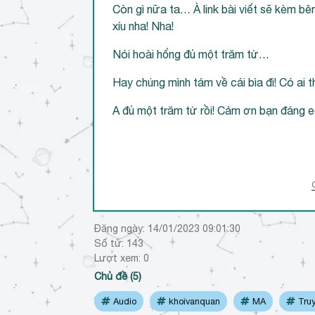
Còn gì nữa ta… À link bài viết sẽ kèm b
xíu nha! Nha!
Nói hoài hổng đủ một trăm từ…
Hay chúng mình tám về cái bìa đi! Có ai 
A đủ một trăm từ rồi! Cảm ơn bạn đáng 
Đăng ngày:
14/01/2023 09:01:30
Số từ: 143
Lượt xem:
0
Chủ đề (5)
Audio
khoivanquan
MA
Truy