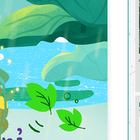
Trú ẩn mùa đông
Đôi câ