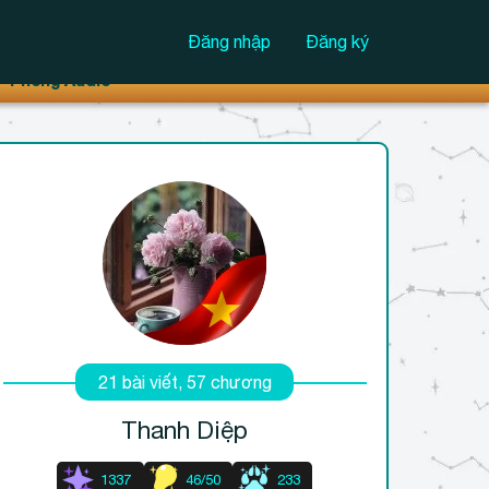
Đăng nhập
Đăng ký
Phòng Audio
21 bài viết, 57 chương
Thanh Diệp
1337
46/50
233