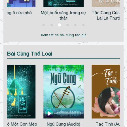
Những ô cửa nhỏ
Một buổi sáng trong sự
Tận Cùng Của Gh
thật
Lại Là Thương!
Xem tất cả bài cùng tác giả
Bài Cùng Thể Loại
c “Có Một Con Mèo
Ngũ Cung (Audio)
Tạc Tình (Audio