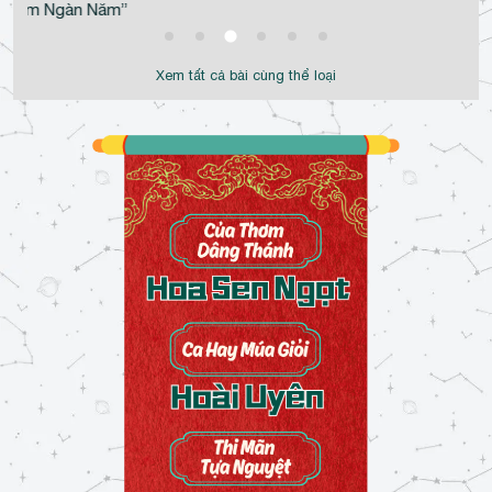
i Tìm Ngàn Năm”
Xem tất cả bài cùng thể loại