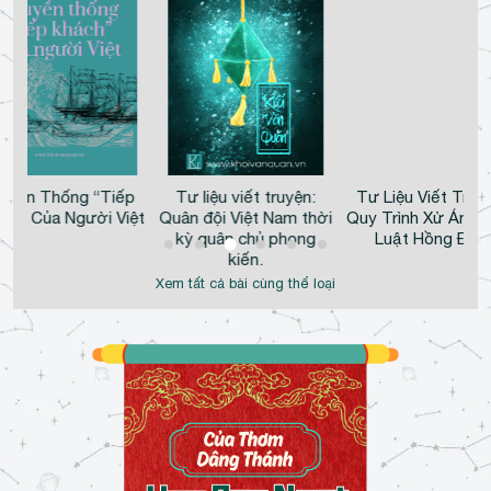
uyền Thống “Tiếp
Tư liệu viết truyện:
Tư Liệu Viết Truy
ch” Của Người Việt
Quân đội Việt Nam thời
Quy Trình Xử Án T
kỳ quân chủ phong
Luật Hồng Đức
kiến.
Xem tất cả bài cùng thể loại