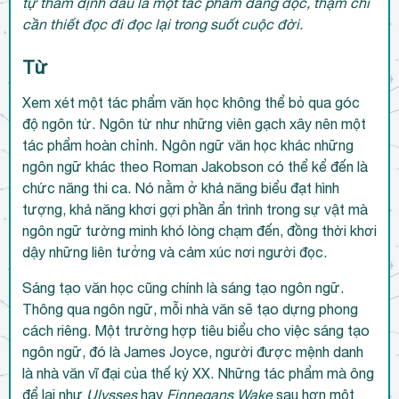
tự thẩm định đâu là một tác phẩm đáng đọc, thậm chí
cần thiết đọc đi đọc lại trong suốt cuộc đời.
Từ
Xem xét một tác phẩm văn học không thể bỏ qua góc
độ ngôn từ. Ngôn từ như những viên gạch xây nên một
tác phẩm hoàn chỉnh. Ngôn ngữ văn học khác những
ngôn ngữ khác theo Roman Jakobson có thể kể đến là
chức năng thi ca. Nó nằm ở khả năng biểu đạt hình
tượng, khả năng khơi gợi phần ẩn trình trong sự vật mà
ngôn ngữ tường minh khó lòng chạm đến, đồng thời khơi
dậy những liên tưởng và cảm xúc nơi người đọc.
Sáng tạo văn học cũng chính là sáng tạo ngôn ngữ.
Thông qua ngôn ngữ, mỗi nhà văn sẽ tạo dựng phong
cách riêng. Một trường hợp tiêu biểu cho việc sáng tạo
ngôn ngữ, đó là James Joyce, người được mệnh danh
là nhà văn vĩ đại của thế kỷ XX. Những tác phẩm mà ông
để lại như
Ulysses
hay
Finnegans Wake
sau hơn một