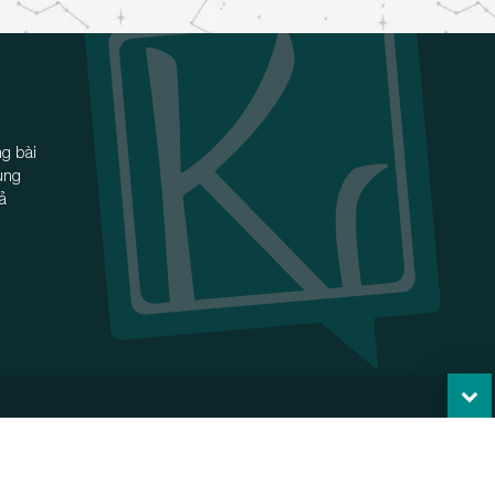
g bài
ùng
iả