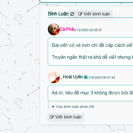
Bình Luận
Viết bình luận
Cà Phê
5/12/2023 20:29:37
Bài viết có vẻ mới chỉ đề cập cách viế
Truyện ngắn thật ra khá dễ viết nhưng 
Hoài Uyên
1/9/2023 09:47:44
Đ
Ad ơi, tiêu đề mục 3 không được bôi 
ế
n
Các bình luận phản hồi
đ
Viết bình luận
ầ
u
b