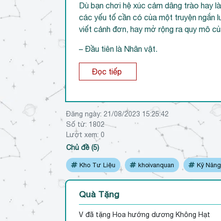
Dù bạn chơi hệ xúc cảm dâng trào hay là 
các yếu tố cần có của một truyện ngắn lu
viết cảnh đơn, hay mở rộng ra quy mô củ
– Đầu tiên là Nhân vật.
Đọc tiếp
Đăng ngày:
21/08/2023 15:25:42
Số từ: 1802
Lượt xem:
0
Chủ đề (5)
Kho Tư Liệu
khoivanquan
Kỹ Năng 
Quà Tặng
V
đã tặng Hoa hướng dương Không Hạt