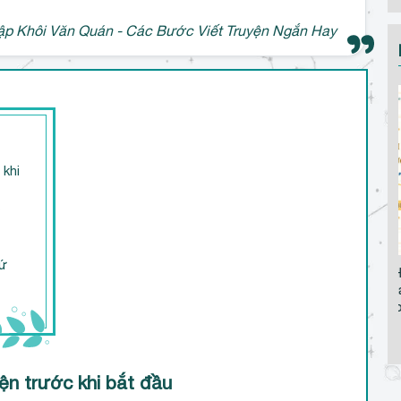
ập Khôi Văn Quán - Các Bước Viết Truyện Ngắn Hay
 khi
ó
hứ
Các Cách H
Vượt Qua
Bl
ện trước khi bắt đầu