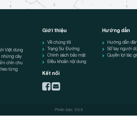
Giới thiệu
Hướng dẫn
Về chúng tôi
Hướng dẫn đăn
Trạng Sư Đường
Sổ tay người d
ời Việt dùng
Chính sách bảo mật
Quyền lợi tác g
ẻ, những cây
Điều khoản nội dung
hẩm chỉn chu
 theo từng
Kết nối
Phiên bản: 3.6.9