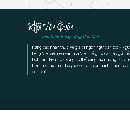
ì
n
h
l
u
Tinh Khôi Trong Từng Con Chữ
ậ
Nâng cao nhận thức về giá trị ngôn ngữ dân tộc - Ngư
n
tiếng Việt viết nên văn hóa Việt. Để giúp các tác giả tr
bút tràn đầy nhựa sống có thể sáng tạo những tác p
hơn, một nơi mà độc giả có thể thoải mái thả hồn bay
con chữ.