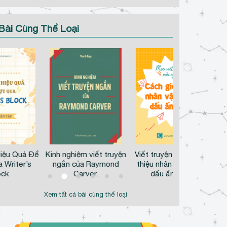
Bài Cùng Thể Loại
iệu Quả Để
Kinh nghiệm viết truyện
Viết truyện: Cách giới
C
 Writer’s
ngắn của Raymond
thiệu nhân vật mang
ock
Carver.
dấu ấn riêng
Xem tất cả bài cùng thể loại