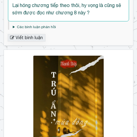
Đ
Lại hóng chương tiếp theo thôi, hy vọng là cũng sẽ
ế
sớm được đọc như chương 8 này ?
n
đ
Các bình luận phản hồi
ầ
Viết bình luận
u
b
ì
n
h
l
u
ậ
n