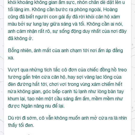
khỏi khoảng không gian ấm sực, nhón chân dè dặt lên u
tối lặng im. Không cần bước ra phòng ngoài, Hoàng
cũng đã biết người con gái ấy đã rời khỏi căn hộ xám
màu bởi sự lung lay giữa sáng và tối. Không cần ai nói,
anh cảm nhận rất rõ, sự sống động duy nhất của nơi đây
đã không ở.
Bỗng nhiên, ánh mắt của anh chạm tới nơi ấm áp đằng
xa.
Vượt qua những tích tắc cô đơn của chiếc đồng hồ treo
tường gắn trên cửa căn hộ, hay sợi vàng lạc lõng của
đèn đường hắt tới, chơi vơi trong vùng xám chiếm hết
nửa không gian, góc bếp cạnh tủ lạnh như lòng bàn tay
khum lại, tạo nên một cầu sáng ấm ấm, mềm mềm như
được Ngân nâng niu để lại.
Dù rời đi sớm, cô vẫn không muốn anh mở cửa ra là nhìn
thấy tối đen.