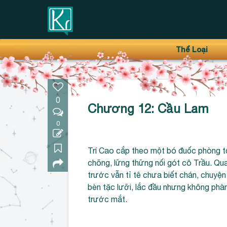
Thanh điều hướng trên
Bỏ
Thể Loại
qua
0
Chương 12: Cầu Lam
0
Trí Cao cắp theo một bó đuốc phòng tố
chõng, lững thững nối gót cô Trầu. Qua
trước vẫn tỉ tê chưa biết chán, chuyện
bèn tặc lưỡi, lắc đầu nhưng không phàn 
trước mắt.