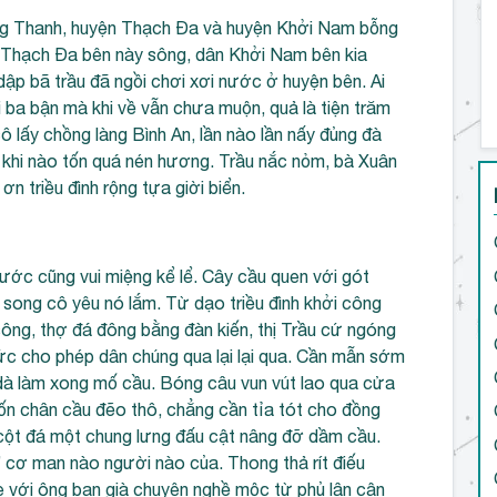
g Thanh, huyện Thạch Đa và huyện Khởi Nam bỗng
n Thạch Đa bên này sông, dân Khởi Nam bên kia
dập bã trầu đã ngồi chơi xơi nước ở huyện bên. Ai
 ba bận mà khi về vẫn chưa muộn, quả là tiện trăm
 lấy chồng làng Bình An, lần nào lần nấy đủng đà
 khi nào tốn quá nén hương. Trầu nắc nỏm, bà Xuân
 ơn triều đình rộng tựa giời biển.
ước cũng vui miệng kể lể. Cây cầu quen với gót
song cô yêu nó lắm. Từ dạo triều đình khởi công
ông, thợ đá đông bằng đàn kiến, thị Trầu cứ ngóng
ức cho phép dân chúng qua lại lại qua. Cần mẫn sớm
 dà làm xong mố cầu. Bóng câu vun vút lao qua cửa
ốn chân cầu đẽo thô, chẳng cần tỉa tót cho đồng
cột đá một chung lưng đấu cật nâng đỡ dầm cầu.
” cơ man nào người nào của. Thong thả rít điếu
 với ông bạn già chuyên nghề mộc từ phủ lân cận