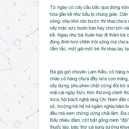
Từ ngày có cây cầu bắc qua dòng sôn
hóa gần kề như bầu bí chung giàn. Dâ
sông, chịu khó rảo bước thì nhai chưa 
nấy mặc sức buôn bán hay chơi bời vài
bề. Ngay như bà Xuân hay đi thăm bà cô
đủng đỉnh hơn chĩnh trôi sông mà chửa
tấm tắc, một già một trẻ thi nhau lạy tạ
Bà già gợi chuyện Lam Kiều, cô hàng n
chân cô hàng chưa đầy nửa con trăng, 
xây dựng, phu phen chật cứng đôi bờ s
mãi cái ngày Đức Kim thượng chính th
trưa, hội bách nghệ làng Chỉ Nam dần
sổ, trưởng hội hể hả ngắm nghía hăm b
đều mà xem chừng vững chãi lắm. Ba 
Bấy nhiêu dầm, cột bắt gồng mình “đội
thuốc lào, bác thợ cả sung sướng khoe