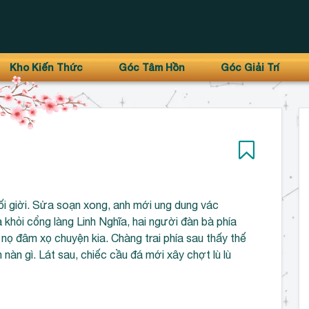
Kho Kiến Thức
Góc Tâm Hồn
Góc Giải Trí
i giời. Sửa soạn xong, anh mới ung dung vác
 khỏi cổng làng Linh Nghĩa, hai người đàn bà phía
 nọ đâm xọ chuyện kia. Chàng trai phía sau thấy thế
nàn gì. Lát sau, chiếc cầu đá mới xây chợt lù lù