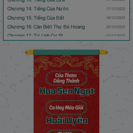
Chương 14: Tiếng Của Nước
17/12/2023
Chương 15: Tiếng Của Đất
19/12/2023
Chương 16: Căn Biệt Thự Bỏ Hoang
20/12/2023
Chương 17: Tứ Linh Cư Sĩ
23/12/2023
Chương 18: Thảo Mộc Tinh Lung
23/12/2023
Chương 19: Kim Xí Điểu
24/12/2023
Chương 20: Con Mắt Âm Dương
25/12/2023
Chương 21: Tòa Tháp Kinh Hoàng
14/01/2024
Chương 22: Sao Hôm – Sao Mai
14/01/2024
Chương 23: Duyên Kỳ Ngộ
20/01/2024
Chương 24: Thế Thân
04/02/2024
Chương 25: Quyết Đấu Bí Kĩ
05/02/2024
Chương 26: Giấc Mộng Hoàng Lương
07/02/2024
Chương 27: Lễ Cưới Kì Lạ
21/11/2024