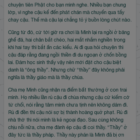
chuyện tiên Phật cho bạn mình nghe. Nhiều bạn chung
lớp, vì nghe cậu kể đến phát chán mà chuyển qua tẩy
chay cậu. Thế mà cậu lại chẳng tỏ ý buồn lòng chút nào.
Cũng từ đó, cứ tới giờ ra chơi là Minh lại ra ngồi ở băng
ghế đá, hai chân bắt chéo, hai mắt nhắm nghiền trong
khi hai tay thì bắt ấn các kiểu. Ai đi qua hỏi chuyện thì
cậu đáp rằng đang ngồi thiền đi du ngoạn ở chốn bồng
lai. Đám học sinh thấy vậy nên mới đặt cho cậu biệt
danh là “ông thầy”. Nhưng chữ “thầy” đây không phải
nghĩa là thầy giáo mà là thầy chùa.
Cha mẹ Minh cũng nhận ra điểm bất thường ở con trai
mình. Họ nhiều lần rủ cậu đi chùa nhưng cậu cứ kiếm cớ
từ chối, nói rằng tâm mình chưa tịnh nên không dám đi.
Rủ đi đền thì cậu nói sợ bị thành hoàng quở phạt. Rủ đi
nhà thờ thì nói mình là kẻ ngoại đạo. Sau cùng không
chịu nỗi nữa, cha mẹ đành ép cậu đi coi thầy. “Thầy” ở
đây tức là thầy pháp. Thầy này phán là Minh đã bị ơn