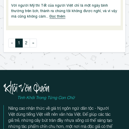
Với người Mỹ thì Tết của người Việt chỉ là một ngày bình 
thường trên lịch, thành ra chúng tôi không được nghỉ, và vì vậy 
mà cũng không cảm...
Đọc thêm
«
1
2
»
Tinh Khôi Trong Từng Con Chữ
Nâng cao nhận thức về giá trị ngôn ngữ dân tộc - Người
Việt dùng tiếng Việt viết nên văn hóa Việt. Để giúp các tác
giả trẻ, những cây bút tràn đầy nhựa sống có thể sáng tạo
những tác phẩm chỉn chu hơn, một nơi mà độc giả có thể