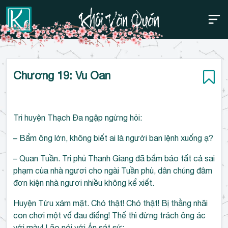
Thanh điều hướng trên
Bỏ
Chương 19: Vu Oan
qua
Tri huyện Thạch Đa ngập ngừng hỏi:
– Bẩm ông lớn, không biết ai là người ban lệnh xuống ạ?
– Quan Tuần. Tri phủ Thanh Giang đã bẩm báo tất cả sai
phạm của nhà ngươi cho ngài Tuần phủ, dân chúng đâm
đơn kiện nhà ngươi nhiều không kể xiết.
Huyện Tửu xám mặt. Chó thật! Chó thật! Bị thằng nhãi
con chơi một vố đau điếng! Thế thì đừng trách ông ác
với mày! Lão nói với Án sát sứ: