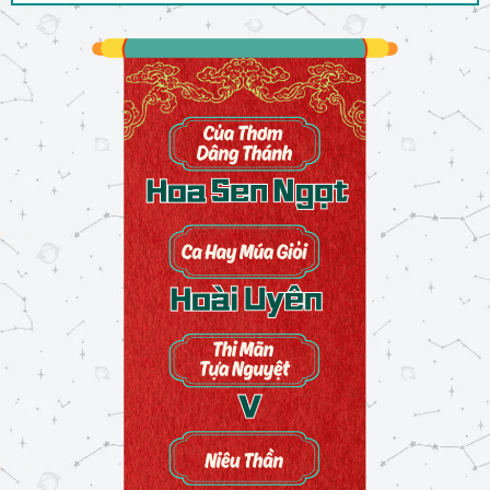
Chương 18: Khám Xét
01/03/2024
Chương 19: Vu Oan
02/03/2024
Chương 20: Tự Do
02/03/2024
Chương 21: Ngỏ Lời
02/03/2024
Chương 22: Cấm Cản
02/03/2024
Chương 23: Hối Thúc
05/03/2024
Chương 24: Rước Dâu
27/05/2024
Chương 25: Tân Hôn
27/05/2024
Chương 26: Hương Lửa
27/05/2024
Chương 27: Bà Loan
27/05/2024
Chương 28: Ngày Tết
27/05/2024
Chương 29: Tạc Tình Khắc Duyên
27/05/2024