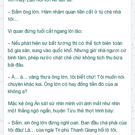
– Bẩm ông lớn. Hăm nhăm quan tiền cất ở tủ chè nhà
tôi…
Vị quan đứng tuổi cắt ngang lời lão:
– Nếu phát hiện sự bất tường thì có thể tịch biên toàn
bộ gia sản, sung vào quốc khố. Nhưng giờ nhà ngươi cứ
bình tâm, phép nước chặt chẽ chứ không tịch thu bừa
bãi đâu.
– À… à… vâng thưa ông lớn, tôi biết chứ! Tôi muốn nói
chuyện khác kia. Ông lớn có hay đống tiền đó của ai
không ạ?
Mặc kệ ông Án sát sứ nhìn mình với ánh mắt như nhìn
một thằng ngớ ngẩn, huyện Tửu thẽ thọt trình bày:
– Bẩm, xin ông lớn đừng nghĩ oan. Ban đầu chả phải của
tôi đâu! Là… của ngài Tri phủ Thanh Giang hối lộ tôi,