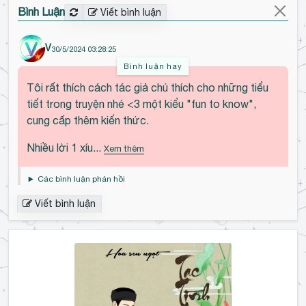
Bình Luận
Viết bình luận
V
30/5/2024 03:28:25
Bình luận hay
Đ
Tôi rất thích cách tác giả chú thích cho những tiểu
ế
tiết trong truyện nhé <3 một kiểu "fun to know",
n
cung cấp thêm kiến thức.
đ
ầ
Nhiều lời 1 xíu...
Xem thêm
u
b
Các bình luận phản hồi
ì
Viết bình luận
n
h
l
u
ậ
n