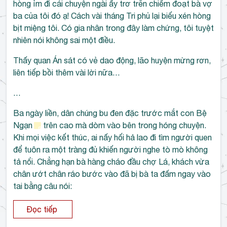
hòng ỉm đi cái chuyện ngài ấy trơ trẽn chiếm đoạt bà vợ
ba của tôi đó ạ! Cách vài tháng Tri phủ lại biếu xén hòng
bịt miệng tôi. Có gia nhân trong đây làm chứng, tôi tuyệt
nhiên nói không sai một điều.
Thấy quan Án sát có vẻ dao động, lão huyện mừng rơn,
liên tiếp bồi thêm vài lời nữa…
…
Ba ngày liền, dân chúng bu đen đặc trước mắt con Bệ
Ngạn
trên cao mà dòm vào bên trong hóng chuyện.
Khi mọi việc kết thúc, ai nấy hối hả lao đi tìm người quen
để tuôn ra một tràng đủ khiến người nghe tò mò không
tả nổi. Chẳng hạn bà hàng cháo đầu chợ Lá, khách vừa
chân ướt chân ráo bước vào đã bị bà ta đấm ngay vào
tai bằng câu nói:
Đọc tiếp