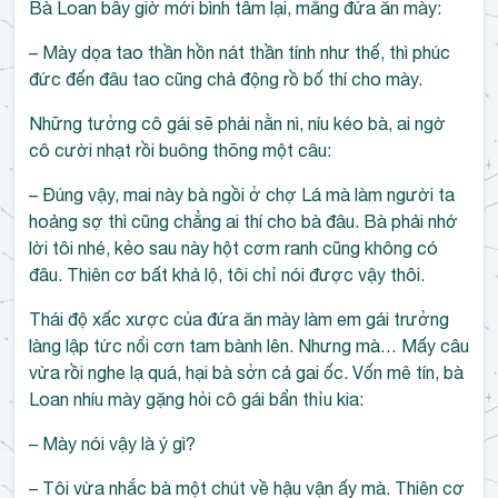
Bà Loan bây giờ mới bình tâm lại, mắng đứa ăn mày:
– Mày dọa tao thần hồn nát thần tính như thế, thì phúc
đức đến đâu tao cũng chả động rồ bố thí cho mày.
Những tưởng cô gái sẽ phải nằn nì, níu kéo bà, ai ngờ
cô cười nhạt rồi buông thõng một câu:
– Đúng vậy, mai này bà ngồi ở chợ Lá mà làm người ta
hoảng sợ thì cũng chẳng ai thí cho bà đâu. Bà phải nhớ
lời tôi nhé, kẻo sau này hột cơm ranh cũng không có
đâu. Thiên cơ bất khả lộ, tôi chỉ nói được vậy thôi.
Thái độ xấc xược của đứa ăn mày làm em gái trưởng
làng lập tức nổi cơn tam bành lên. Nhưng mà… Mấy câu
vừa rồi nghe lạ quá, hại bà sởn cả gai ốc. Vốn mê tín, bà
Loan nhíu mày gặng hỏi cô gái bẩn thỉu kia:
– Mày nói vậy là ý gì?
– Tôi vừa nhắc bà một chút về hậu vận ấy mà. Thiên cơ