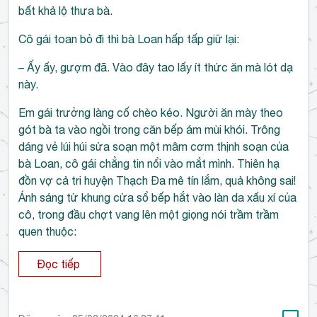
bất khả lộ thưa bà.
Cô gái toan bỏ đi thì bà Loan hấp tấp giữ lại:
– Ấy ấy, gượm đã. Vào đây tao lấy ít thức ăn mà lót dạ
này.
Em gái trưởng làng cố chèo kéo. Người ăn mày theo
gót bà ta vào ngồi trong căn bếp ám mùi khói. Trông
dáng vẻ lúi húi sửa soạn một mâm cơm thịnh soạn của
bà Loan, cô gái chẳng tin nổi vào mắt mình. Thiên hạ
đồn vợ cả tri huyện Thạch Đa mê tín lắm, quả không sai!
Ánh sáng từ khung cửa sổ bếp hắt vào làn da xấu xí của
cô, trong đầu chợt vang lên một giọng nói trầm trầm
quen thuộc:
Đọc tiếp