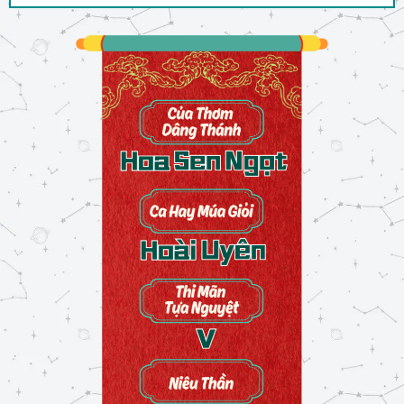
Chương 18: Khám Xét
01/03/2024
Chương 19: Vu Oan
02/03/2024
Chương 20: Tự Do
02/03/2024
Chương 21: Ngỏ Lời
02/03/2024
Chương 22: Cấm Cản
02/03/2024
Chương 23: Hối Thúc
05/03/2024
Chương 24: Rước Dâu
27/05/2024
Chương 25: Tân Hôn
27/05/2024
Chương 26: Hương Lửa
27/05/2024
Chương 27: Bà Loan
27/05/2024
Chương 28: Ngày Tết
27/05/2024
Chương 29: Tạc Tình Khắc Duyên
27/05/2024