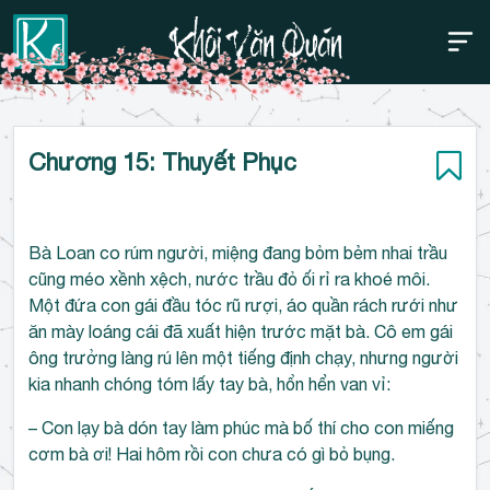
Thanh điều hướng trên
Bỏ
Chương 15: Thuyết Phục
qua
Bà Loan co rúm người, miệng đang bỏm bẻm nhai trầu
cũng méo xềnh xệch, nước trầu đỏ ối rỉ ra khoé môi.
Một đứa con gái đầu tóc rũ rượi, áo quần rách rưới như
ăn mày loáng cái đã xuất hiện trước mặt bà. Cô em gái
ông trưởng làng rú lên một tiếng định chạy, nhưng người
kia nhanh chóng tóm lấy tay bà, hổn hển van vỉ:
– Con lạy bà dón tay làm phúc mà bố thí cho con miếng
cơm bà ơi! Hai hôm rồi con chưa có gì bỏ bụng.