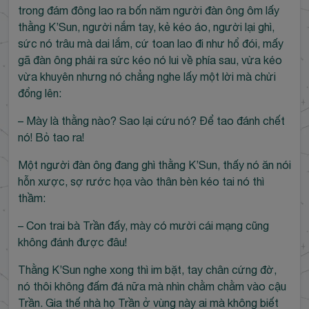
trong đám đông lao ra bốn năm người đàn ông ôm lấy
thằng K’Sun, người nắm tay, kẻ kéo áo, người lại ghì,
sức nó trâu mà dai lắm, cứ toan lao đi như hổ đói, mấy
gã đàn ông phải ra sức kéo nó lui về phía sau, vừa kéo
vừa khuyên nhưng nó chẳng nghe lấy một lời mà chửi
đổng lên:
– Mày là thằng nào? Sao lại cứu nó? Để tao đánh chết
nó! Bỏ tao ra!
Một người đàn ông đang ghì thằng K’Sun, thấy nó ăn nói
hỗn xược, sợ rước họa vào thân bèn kéo tai nó thì
thầm:
– Con trai bà Trần đấy, mày có mười cái mạng cũng
không đánh được đâu!
Thằng K’Sun nghe xong thì im bặt, tay chân cứng đờ,
nó thôi không đấm đá nữa mà nhìn chằm chằm vào cậu
Trần. Gia thế nhà họ Trần ở vùng này ai mà không biết