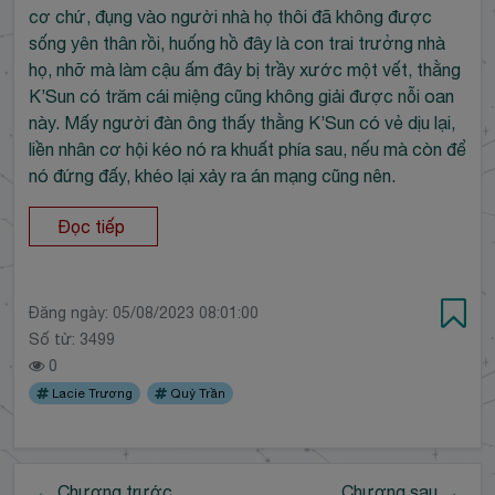
cơ chứ, đụng vào người nhà họ thôi đã không được
sống yên thân rồi, huống hồ đây là con trai trưởng nhà
họ, nhỡ mà làm cậu ấm đây bị trầy xước một vết, thằng
K’Sun có trăm cái miệng cũng không giải được nỗi oan
này. Mấy người đàn ông thấy thằng K’Sun có vẻ dịu lại,
liền nhân cơ hội kéo nó ra khuất phía sau, nếu mà còn để
nó đứng đấy, khéo lại xảy ra án mạng cũng nên.
Đọc tiếp
Đăng ngày:
05/08/2023 08:01:00
Số từ: 3499
0
Lacie Trương
Quỷ Trần
← Chương trước
Chương sau →