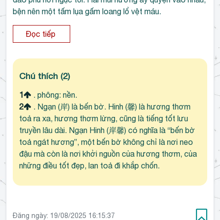
bện nên một tấm lụa gấm loang lổ vệt máu.
Đọc tiếp
Chú thích
(2)
1
. phông: nền.
2
. Ngạn (岸) là bến bờ. Hinh (馨) là hương thơm
toả ra xa, hương thơm lừng, cũng là tiếng tốt lưu
truyền lâu dài. Ngạn Hinh (岸馨) có nghĩa là “bến bờ
toả ngát hương”, một bến bờ không chỉ là nơi neo
đậu mà còn là nơi khởi nguồn của hương thơm, của
những điều tốt đẹp, lan toả đi khắp chốn.
Đăng ngày:
19/08/2025 16:15:37