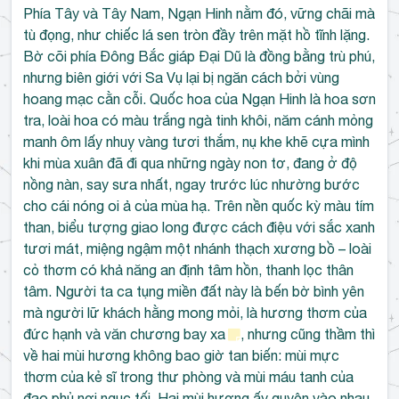
Phía Tây và Tây Nam, Ngạn Hinh nằm đó, vững chãi mà
tù đọng, như chiếc lá sen tròn đầy trên mặt hồ tĩnh lặng.
Bờ cõi phía Đông Bắc giáp Đại Dũ là đồng bằng trù phú,
nhưng biên giới với Sa Vụ lại bị ngăn cách bởi vùng
hoang mạc cằn cỗi. Quốc hoa của Ngạn Hinh là hoa sơn
tra, loài hoa có màu trắng ngà tinh khôi, năm cánh mỏng
manh ôm lấy nhuỵ vàng tươi thắm, nụ khe khẽ cựa mình
khi mùa xuân đã đi qua những ngày non tơ, đang ở độ
nồng nàn, say sưa nhất, ngay trước lúc nhường bước
cho cái nóng oi ả của mùa hạ. Trên nền quốc kỳ màu tím
than, biểu tượng giao long được cách điệu với sắc xanh
tươi mát, miệng ngậm một nhánh thạch xương bồ – loài
cỏ thơm có khả năng an định tâm hồn, thanh lọc thân
tâm. Người ta ca tụng miền đất này là bến bờ bình yên
mà người lữ khách hằng mong mỏi, là hương thơm của
đức hạnh và văn chương bay xa
, nhưng cũng thầm thì
về hai mùi hương không bao giờ tan biến: mùi mực
thơm của kẻ sĩ trong thư phòng và mùi máu tanh của
đao phủ nơi ngục tối. Hai mùi hương ấy quyện vào nhau,