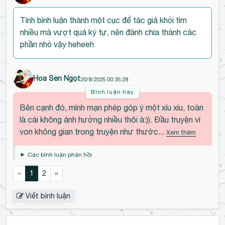
ì
n
Tính bình luận thành một cục để tác giả khỏi tìm
h
nhiều mà vượt quả ký tự, nên đành chia thành các
l
phần nhỏ vậy heheeh
u
ậ
Hoa Sen Ngọt
n
20/8/2025 00:35:28
Bình luận hay
Đ
Bên cạnh đó, mình mạn phép góp ý một xíu xíu, toàn
ế
là cái không ảnh hưởng nhiều thôi à:)). Đầu truyện ví
n
von không gian trong truyện như thước...
Xem thêm
đ
ầ
Các bình luận phản hồi
u
b
«
1
2
»
ì
n
Viết bình luận
h
l