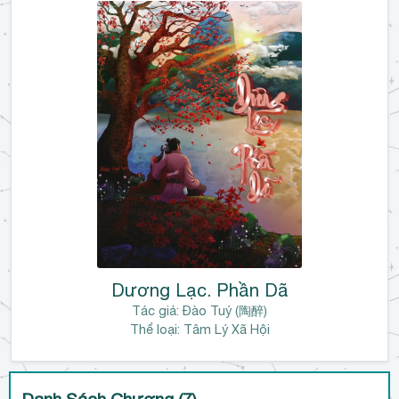
u
ậ
n
Dương Lạc. Phần Dã
Tác giả:
Đào Tuý (陶醉)
Thể loại: Tâm Lý Xã Hội
Danh Sách Chương (7)