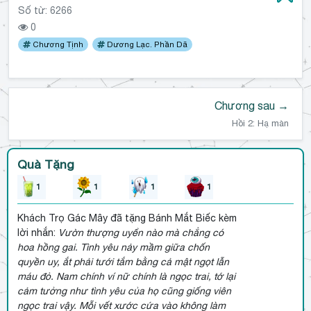
Số từ: 6266
0
Chương Tịnh
Dương Lạc. Phần Dã
Chương sau →
Hồi 2: Hạ màn
Quà Tặng
1
1
1
1
Khách Trọ Gác Mây đã tặng Bánh Mắt Biếc kèm
lời nhắn:
Vườn thượng uyển nào mà chẳng có
hoa hồng gai. Tình yêu nảy mầm giữa chốn
quyền uy, ắt phải tưới tắm bằng cả mật ngọt lẫn
máu đỏ. Nam chính ví nữ chính là ngọc trai, tớ lại
cảm tưởng như tình yêu của họ cũng giống viên
ngọc trai vậy. Mỗi vết xước cứa vào không làm