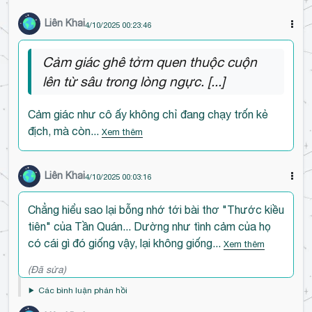
Liên Khai
4/10/2025 00:23:46
Cảm giác ghê tởm quen thuộc cuộn
lên từ sâu trong lòng ngực. [...]
Cảm giác như cô ấy không chỉ đang chạy trốn kẻ
địch, mà còn...
Xem thêm
Liên Khai
4/10/2025 00:03:16
Đ
Chẳng hiểu sao lại bỗng nhớ tới bài thơ "Thước kiều
ế
tiên" của Tần Quán... Dường như tình cảm của họ
n
có cái gì đó giống vậy, lại không giống...
Xem thêm
đ
(Đã sửa)
ầ
u
Các bình luận phản hồi
b