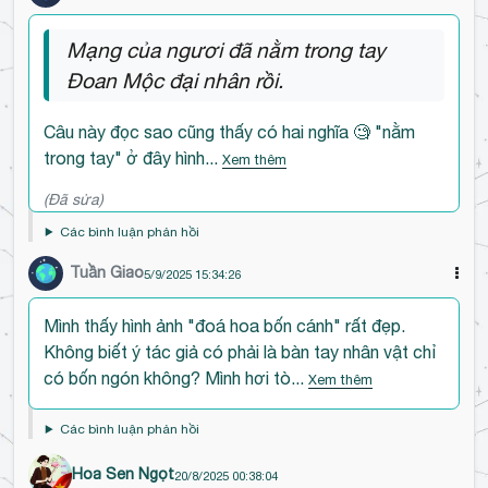
Đ
Mạng của ngươi đã nằm trong tay
ế
Đoan Mộc đại nhân rồi.
n
đ
Câu này đọc sao cũng thấy có hai nghĩa 🧐 "nằm
ầ
trong tay" ở đây hình...
Xem thêm
u
b
(Đã sửa)
ì
Các bình luận phản hồi
n
Tuần Giao
h
5/9/2025 15:34:26
l
Đ
Mình thấy hình ảnh "đoá hoa bốn cánh" rất đẹp.
u
ế
Không biết ý tác giả có phải là bàn tay nhân vật chỉ
ậ
n
có bốn ngón không? Mình hơi tò...
n
Xem thêm
đ
ầ
Các bình luận phản hồi
u
Hoa Sen Ngọt
20/8/2025 00:38:04
b