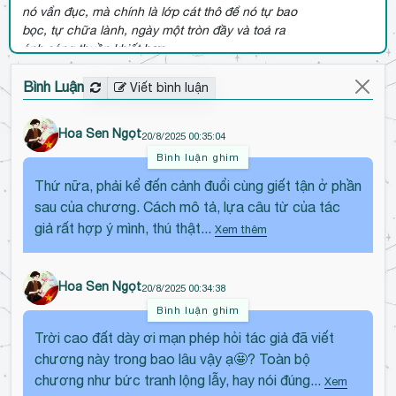
nó vẩn đục, mà chính là lớp cát thô để nó tự bao
bọc, tự chữa lành, ngày một tròn đầy và toả ra
ánh sáng thuần khiết hơn.
2025-09-28 13:03:26
Bình Luận
Viết bình luận
Tuần Giao đã tặng Kẹo Hớp Hồn
2025-09-05 10:17:09
Y Y đã tặng Hoa hướng dương Không Hạt kèm
Hoa Sen Ngọt
20/8/2025 00:35:04
lời nhắn:
It\'s been tough, hasn\'t it? Be kind to
Bình luận ghim
yourself and hope you find your spark again.
Thứ nữa, phải kể đến cảnh đuổi cùng giết tận ở phần
2025-08-28 06:37:57
sau của chương. Cách mô tả, lựa câu từ của tác
Mặc Hương đã tặng Nước mía Không Đường
2025-08-27 00:11:04
giả rất hợp ý mình, thú thật...
Xem thêm
Hoa Sen Ngọt
20/8/2025 00:34:38
Bình luận ghim
Đ
Trời cao đất dày ơi mạn phép hỏi tác giả đã viết
ế
chương này trong bao lâu vậy ạ🤩? Toàn bộ
n
chương như bức tranh lộng lẫy, hay nói đúng...
Xem
đ