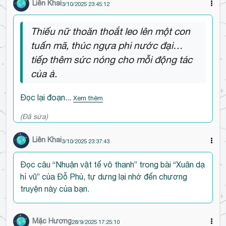
Liên Khai
3/10/2025 23:45:12
ì
n
Thiếu nữ thoăn thoắt leo lên một con
h
tuấn mã, thúc ngựa phi nước đại…
l
u
tiếp thêm sức nóng cho mỗi động tác
ậ
của ả.
n
Đọc lại đoạn...
Xem thêm
(Đã sửa)
Liên Khai
3/10/2025 23:37:43
Đọc câu “Nhuận vật tế vô thanh” trong bài “Xuân dạ
hỉ vũ” của Đỗ Phủ, tự dưng lại nhớ đến chương
truyện này của bạn.
Mặc Hương
28/9/2025 17:25:10