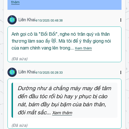
thêm
ầ
u
b
Liên Khai
4/10/2025 00:48:38
ì
n
Anh gọi cô là "Bối Bối", nghe nó trân quý và thân
h
thương làm sao ấy 😻. Mà tôi để ý thấy giọng nói
l
của nam chính vang lên trong...
Xem thêm
u
(Đã sửa)
ậ
n
Liên Khai
4/10/2025 00:28:33
Dường như ả chẳng mảy may để tâm
đến đầu tóc rối bù hay y phục bị cào
nát, bám đầy bụi bặm của bản thân,
đôi mắt sắc...
Xem thêm
(Đã sửa)