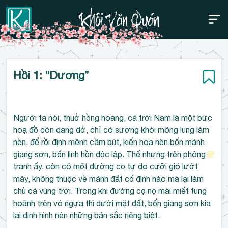
Thanh điều hướng trên
Bỏ
Hồi 1: “Dương”
qua
Người ta nói, thuở hồng hoang, cả trời Nam là một bức
hoạ đồ còn dang dở, chỉ có sương khói mông lung làm
nền, để rồi định mệnh cầm bút, kiến hoạ nên bốn mảnh
giang sơn, bốn linh hồn độc lập. Thế nhưng trên phông
tranh ấy, còn có một đường cọ tự do cưỡi gió lướt
mây, không thuộc về mảnh đất cố định nào mà lại làm
chủ cả vùng trời. Trong khi đường cọ nọ mãi miết tung
hoành trên vó ngựa thì dưới mặt đất, bốn giang sơn kia
lại định hình nên những bản sắc riêng biệt.