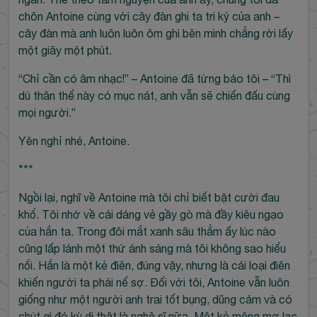
chôn Antoine cùng với cây đàn ghi ta tri kỷ của anh –
cây đàn mà anh luôn luôn ôm ghì bên mình chẳng rời lấy
một giây một phút.
“Chỉ cần có âm nhạc!” – Antoine đã từng bảo tôi – “Thì
dù thân thể này có mục nát, anh vẫn sẽ chiến đấu cùng
mọi người.”
Yên nghỉ nhé, Antoine.
***
Ngồi lại, nghĩ về Antoine mà tôi chỉ biết bật cười đau
khổ. Tôi nhớ về cái dáng vẻ gầy gò mà đầy kiêu ngạo
của hắn ta. Trong đôi mắt xanh sâu thẳm ấy lúc nào
cũng lấp lánh một thứ ánh sáng mà tôi không sao hiểu
nổi. Hắn là một kẻ điên, đúng vậy, nhưng là cái loại điên
khiến người ta phải nể sợ. Đối với tôi, Antoine vẫn luôn
giống như một người anh trai tốt bụng, dũng cảm và có
chút gì đó kỳ dị thật là nghệ sĩ nữa. Một kẻ mộng mơ lạc