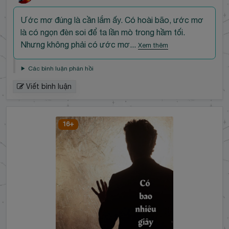
Đ
Ước mơ đúng là cần lắm ấy. Có hoài bão, ước mơ
ế
là có ngọn đèn soi để ta lần mò trong hầm tối.
n
Nhưng không phải có ước mơ...
Xem thêm
đ
ầ
Các bình luận phản hồi
u
Viết bình luận
b
ì
n
h
16+
l
u
ậ
n