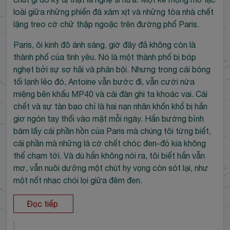
loài giữa những phiến đá xám xịt và những tòa nhà chết
lặng treo cờ chữ thập ngoặc trên đường phố Paris.
Paris, ôi kinh đô ánh sáng, giờ đây đã không còn là
thành phố của tình yêu. Nó là một thành phố bị bóp
nghẹt bởi sự sợ hãi và phản bội. Nhưng trong cái bóng
tối lạnh lẽo đó, Antoine vẫn bước đi, vẫn cười nửa
miệng bên khẩu MP40 và cái đàn ghi ta khoác vai. Cái
chết và sự tàn bạo chỉ là hai nạn nhân khốn khổ bị hắn
giơ ngón tay thối vào mặt mỗi ngày. Hắn bướng bỉnh
bám lấy cái phần hồn của Paris mà chúng tôi từng biết,
cái phần mà những lá cờ chết chóc đen-đỏ kia không
thể chạm tới. Và dù hắn không nói ra, tôi biết hắn vẫn
mơ, vẫn nuôi dưỡng một chút hy vọng còn sót lại, như
một nốt nhạc chói lọi giữa đêm đen.
Đọc tiếp