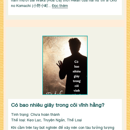
năm mươi bài Waka (Hòa Ca) thời Heian của hai nữ thi sĩ Ono 
no Komachi (小野小町...
Đọc thêm
Có bao nhiêu giây trong cõi vĩnh hằng?
Tình trạng: Chưa hoàn thành
Thể loại: Kẹo Lạc, Truyện Ngắn, Thể Loại
Khi cầm trên tay bút nghiên để xây nên con tàu tưởng tượng 