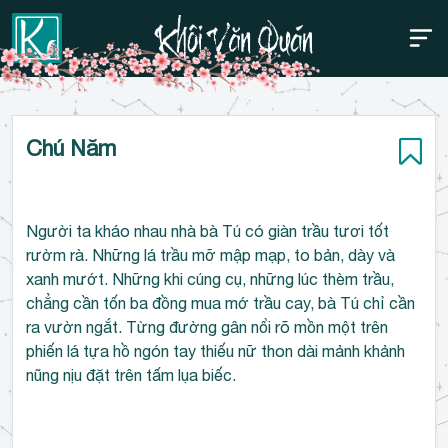
Thanh điều hướng trên
Bỏ
Chú Năm
qua
Người ta kháo nhau nhà bà Tú có giàn trầu tươi tốt
rườm rà. Những lá trầu mỡ mập mạp, to bản, dày và
xanh mướt. Những khi cúng cụ, những lúc thèm trầu,
chẳng cần tốn ba đồng mua mớ trầu cay, bà Tú chỉ cần
ra vườn ngắt. Từng đường gân nổi rõ mồn một trên
phiến lá tựa hồ ngón tay thiếu nữ thon dài mảnh khảnh
nũng nịu đặt trên tấm lụa biếc.