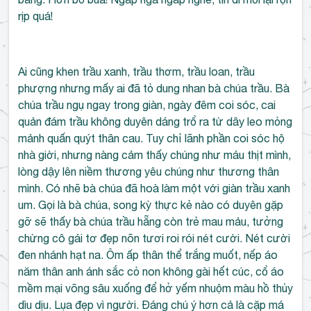
rịp quá!
Ai cũng khen trầu xanh, trầu thơm, trầu loan, trầu
phượng nhưng mấy ai đã tỏ dung nhan bà chúa trầu. Bà
chúa trầu ngụ ngay trong giàn, ngày đêm coi sóc, cai
quản đám trầu không duyên dáng trổ ra từ dây leo mỏng
mảnh quấn quýt thân cau. Tuy chỉ lãnh phần coi sóc hộ
nhà giời, nhưng nàng cảm thấy chúng như máu thịt mình,
lòng dậy lên niềm thương yêu chúng như thương thân
mình. Có nhẽ bà chúa đã hoà làm một với giàn trầu xanh
um. Gọi là bà chúa, song kỳ thực kẻ nào có duyên gặp
gỡ sẽ thấy bà chúa trầu hẵng còn trẻ mau mảu, tưởng
chừng cô gái tơ đẹp nõn tươi roi rói nét cười. Nét cười
đen nhánh hạt na. Ôm ấp thân thể trắng muốt, nếp áo
năm thân anh ánh sắc cỏ non không gài hết cúc, cổ áo
mềm mại võng sâu xuống để hở yếm nhuộm màu hồ thủy
dìu dịu. Lụa đẹp vì người. Đáng chú ý hơn cả là cặp má