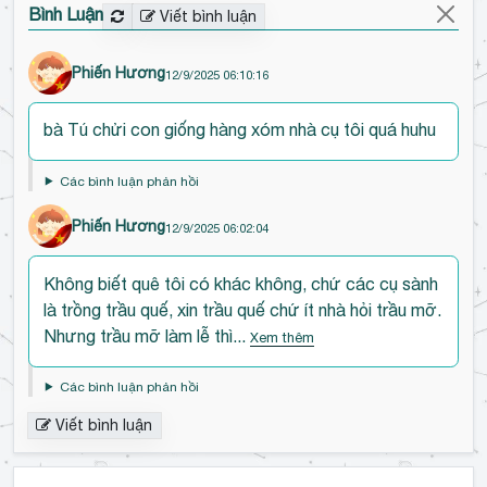
Bình Luận
Viết bình luận
Phiến Hương
12/9/2025 06:10:16
Đ
bà Tú chửi con giống hàng xóm nhà cụ tôi quá huhu
ế
n
Các bình luận phản hồi
đ
ầ
Phiến Hương
12/9/2025 06:02:04
u
Đ
b
Không biết quê tôi có khác không, chứ các cụ sành
ế
ì
là trồng trầu quế, xin trầu quế chứ ít nhà hỏi trầu mỡ.
n
n
Nhưng trầu mỡ làm lễ thì...
Xem thêm
đ
h
ầ
l
Các bình luận phản hồi
u
u
Viết bình luận
b
ậ
ì
n
n