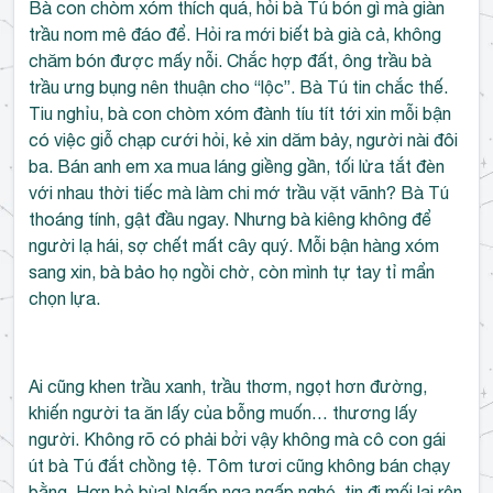
Bà con chòm xóm thích quá, hỏi bà Tú bón gì mà giàn
trầu nom mê đáo để. Hỏi ra mới biết bà già cả, không
chăm bón được mấy nỗi. Chắc hợp đất, ông trầu bà
trầu ưng bụng nên thuận cho “lộc”. Bà Tú tin chắc thế.
Tiu nghỉu, bà con chòm xóm đành tíu tít tới xin mỗi bận
có việc giỗ chạp cưới hỏi, kẻ xin dăm bảy, người nài đôi
ba. Bán anh em xa mua láng giềng gần, tối lửa tắt đèn
với nhau thời tiếc mà làm chi mớ trầu vặt vãnh? Bà Tú
thoáng tính, gật đầu ngay. Nhưng bà kiêng không để
người lạ hái, sợ chết mất cây quý. Mỗi bận hàng xóm
sang xin, bà bảo họ ngồi chờ, còn mình tự tay tỉ mẩn
chọn lựa.
Ai cũng khen trầu xanh, trầu thơm, ngọt hơn đường,
khiến người ta ăn lấy của bỗng muốn… thương lấy
người. Không rõ có phải bởi vậy không mà cô con gái
út bà Tú đắt chồng tệ. Tôm tươi cũng không bán chạy
bằng. Hơn bỏ bùa! Ngấp nga ngấp nghé, tin đi mối lại rộn