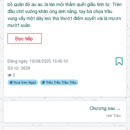
bồ quân đỏ au au, là làn môi thắm quết giầu tình tứ. Trên
đầu chít vuông khăn óng ánh nắng, tay bà chúa trầu
vung vẩy một dây leo tha thướt điểm xuyết vài lá mươn
mướt xuân.
Đọc tiếp
Đăng ngày:
19/08/2025 15:45:10
Số từ: 3628
0
Hoa Sen Ngọt
Trẩu Trẩu Trầu Trầu
Chương sau →
Hái Trầu