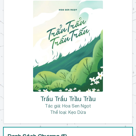
h
l
u
ậ
n
Trẩu Trẩu Trầu Trầu
Tác giả:
Hoa Sen Ngọt
Thể loại: Kẹo Dừa