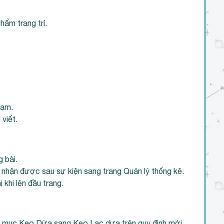
hẩm trang trí.
hạm.
viết.
 bài.
 nhận được sau sự kiện sang trang Quản lý thống kê.
 khi lên đầu trang.
uộc mục Kẹo Dừa sang Kẹo Lạc dựa trên quy định mới