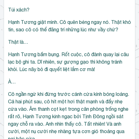
Túi xách?
Hạnh Tương giật mình. Cô quên béng ngay nó. Thật khó
tin, sao cô có thể đãng trí những lúc như vầy chứ?
Thật là…
Hạnh Tương bấm bụng. Rốt cuộc, cô đành quay lại câu
lạc bộ ghi ta. Dĩ nhiên, sự gượng gạo thì không tránh
khỏi. Lúc nãy bỏ đi quyết liệt lắm cơ mà!
À…
Cô ngần ngừ khi đứng trước cánh cửa kính bóng loáng.
Cả hai phút sau, cô hít một hơi thật mạnh và đẩy nhẹ
cửa vào. Âm thanh cọt kẹt trong căn phòng trống nghe
rất rõ, Hạnh Tương kinh ngạc bởi Tịnh Đông ngồi sát
ngay chỗ ra vào. Anh nhìn thấy cô. Tất nhiên! Và anh
cười, một nụ cười nhẹ nhàng tựa cơn gió thoảng qua
nơi bậc cửa.