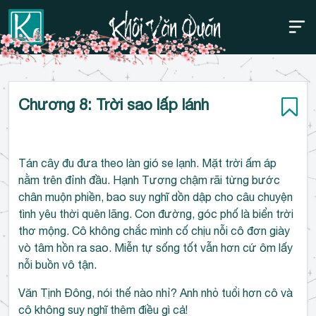
Thanh điều hướng trên
Bỏ
Chương 8: Trời sao lấp lánh
qua
Tán cây đu đưa theo làn gió se lạnh. Mặt trời ấm áp
nằm trên đỉnh đầu. Hạnh Tương chậm rãi từng bước
chân muộn phiền, bao suy nghĩ dồn dập cho câu chuyện
tình yêu thời quên lãng. Con đường, góc phố là biển trời
thơ mộng. Cô không chắc mình cố chịu nỗi cô đơn giày
vò tâm hồn ra sao. Miễn tự sống tốt vẫn hơn cứ ôm lấy
nỗi buồn vô tận.
Văn Tịnh Đông, nói thế nào nhỉ? Anh nhỏ tuổi hơn cô và
cô không suy nghĩ thêm điều gì cả!