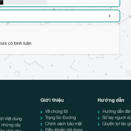
hưa có bình luận
Giới thiệu
Hướng dẫn
Về chúng tôi
Hướng dẫn đăn
Trạng Sư Đường
Sổ tay người d
ời Việt dùng
Chính sách bảo mật
Quyền lợi tác g
ẻ, những cây
Điều khoản nội dung
hẩm chỉn chu