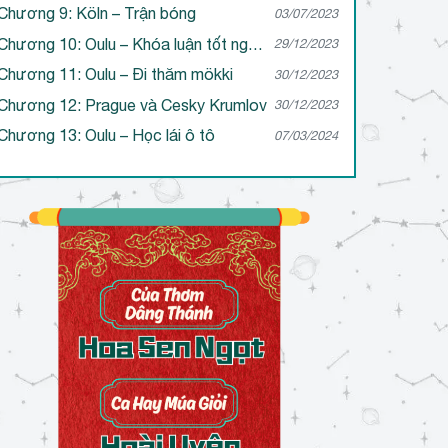
Chương 9: Köln – Trận bóng
03/07/2023
Chương 10: Oulu – Khóa luận tốt nghiệp
29/12/2023
Chương 11: Oulu – Đi thăm mökki
30/12/2023
Chương 12: Prague và Cesky Krumlov
30/12/2023
Chương 13: Oulu – Học lái ô tô
07/03/2024