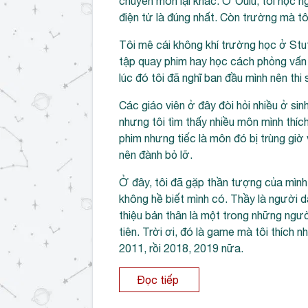
chuyên môn lại khác. Ở Oulu, tôi học 
điện tử là đúng nhất. Còn trường mà tôi
Tôi mê cái không khí trường học ở Stu
tập quay phim hay học cách phỏng vấn g
lúc đó tôi đã nghĩ ban đầu mình nên thi
Các giáo viên ở đây đòi hỏi nhiều ở si
nhưng tôi tìm thấy nhiều môn mình thí
phim nhưng tiếc là môn đó bị trùng gi
nên đành bỏ lỡ.
Ở đây, tôi đã gặp thần tượng của mình
không hề biết mình có. Thầy là người
thiệu bản thân là một trong những ngư
tiên. Trời ơi, đó là game mà tôi thích 
2011, rồi 2018, 2019 nữa.
Đọc tiếp