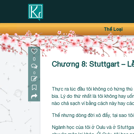
Thanh điều hướng trên
Bỏ
Thể Loại
qua
0
Chương 8: Stuttgart – Lễ
0
Thực ra lúc đầu tôi không có hứng thú 
bia. Lý do thứ nhất là tôi không hay uống
nào chả sạch ví bằng cách này hay cá
Thế nhưng dòng đời xô đẩy, tại sao tôi 
Ngành học của tôi ở Oulu và ở Stuttgar