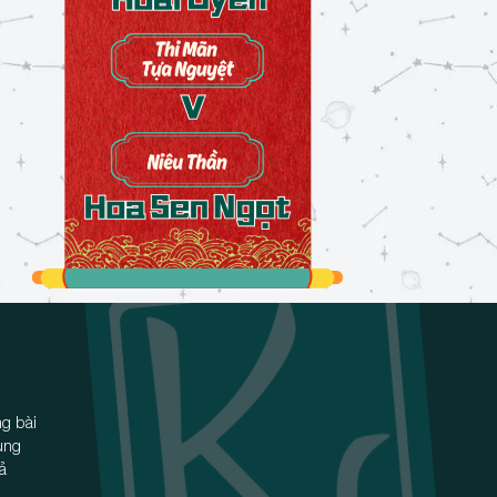
g bài
ùng
iả