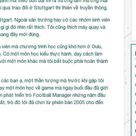
ngành mà theo đồn đại thì ra trường làm thương mại
 qua trao đổi ở Stuttgart thì thiên về truyền thông.
ttgart. Ngoài sân trường hay có các nhóm sinh viên
ì gì đó nhìn rất thích. Tôi cũng thích máy quay và
 sang đây mới đúng.
nh viên mà chương trình học cũng khó hơn ở Oulu,
ch. Có một môn học kiểu thực hành, dạy cách làm
ờ với một môn khác mà tôi bắt buộc phải hoàn thành
 các bạn ạ, một thần tượng mà trước khi gặp tôi
 dạy một môn học về game mà ngay buổi đầu đã giới
ời phát triển trò Football Manager những năm đầu
nhất, trò đó tôi đã chơi từ phiên bản 2005 cho đến