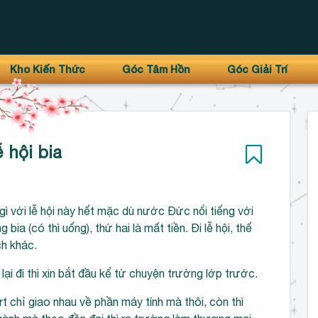
Kho Kiến Thức
Góc Tâm Hồn
Góc Giải Trí
 hội bia
gì với lễ hội này hết mặc dù nước Đức nổi tiếng với
 bia (có thì uống), thứ hai là mất tiền. Đi lễ hội, thế
ch khác.
lại đi thì xin bắt đầu kể từ chuyện trường lớp trước.
t chỉ giao nhau về phần máy tính mà thôi, còn thì