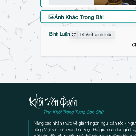
Ảnh Khác Trong Bài
Bình Luận
Viết bình luận
C
Tinh Khôi Trong Từng Con Chữ
Nâng cao nhận thức về giá trị ngôn ngữ dân tộc - Ngư
tiếng Việt viết nên văn hóa Việt. Để giúp các tác giả tr
bút tràn đầy nhựa sống có thể sáng tạo những tác p