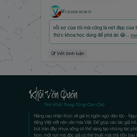
V
1/3/2026 00:08:37
nỗi sợ của tôi mà cũng là nét đẹp của t
thức khoa học dùng để phá án 😂...
Xe
Viết bình luận
Tinh Khôi Trong Từng Con Chữ
Nâng cao nhận thức về giá trị ngôn ngữ dân tộc - Ngư
tiếng Việt viết nên văn hóa Việt. Để giúp các tác giả tr
bút tràn đầy nhựa sống có thể sáng tạo những tác p
hơn, một nơi mà độc giả có thể thoải mái thả hồn bay