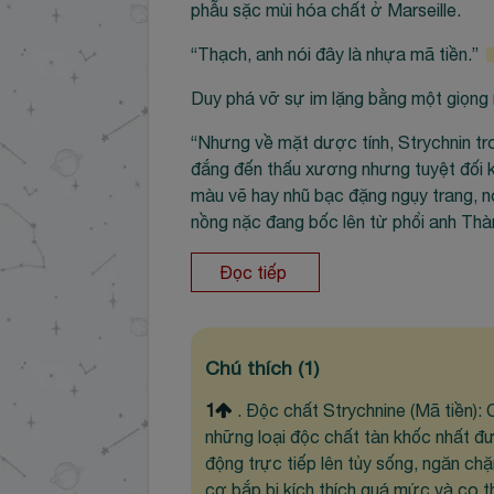
phẫu sặc mùi hóa chất ở Marseille.
“Thạch, anh nói đây là nhựa mã tiền.”
Duy phá vỡ sự im lặng bằng một giọng 
“Nhưng về mặt dược tính, Strychnin tron
đắng đến thấu xương nhưng tuyệt đối k
màu vẽ hay nhũ bạc đặng ngụy trang, n
nồng nặc đang bốc lên từ phổi anh Thàn
Đọc tiếp
Chú thích
(1)
1
. Độc chất Strychnine (Mã tiền): 
những loại độc chất tàn khốc nhất đư
động trực tiếp lên tủy sống, ngăn chặ
cơ bắp bị kích thích quá mức và co th