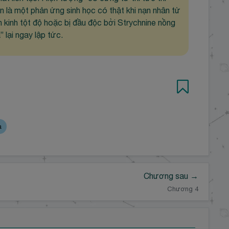
 là một phản ứng sinh học có thật khi nạn nhân tử
n kinh tột độ hoặc bị đầu độc bởi Strychnine nồng
” lại ngay lập tức.
a
Chương sau →
Chương 4