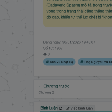
(Cadaveric Spasm) mô tả trong truyện
vong trong trạng thái căng thẳng thầ
độ cao, khiến tư thế lúc chết bị “khóa
Đăng ngày:
30/01/2026 19:43:07
Số từ: 1967
0
Đào Vũ Nhật Hạ
Hoạ Ngược Phù S
← Chương trước
Chương 2
Bình Luận
Viết bình luận