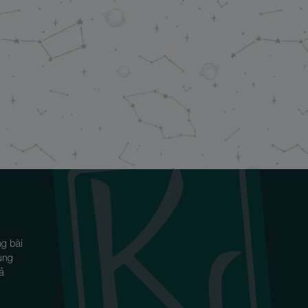
g bài
ùng
iả