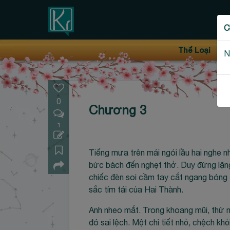
Thanh điều hướng trên
C
Bỏ
Thể Loại
N
qua
0
Chương 3
1
Tiếng mưa trên mái ngói lầu hai nghe n
bức bách đến nghẹt thở. Duy đứng lặng 
chiếc đèn soi cầm tay cắt ngang bóng 
sắc tím tái của Hai Thành.
Anh nheo mắt. Trong khoang mũi, thứ m
đó sai lệch. Một chi tiết nhỏ, chệch kh