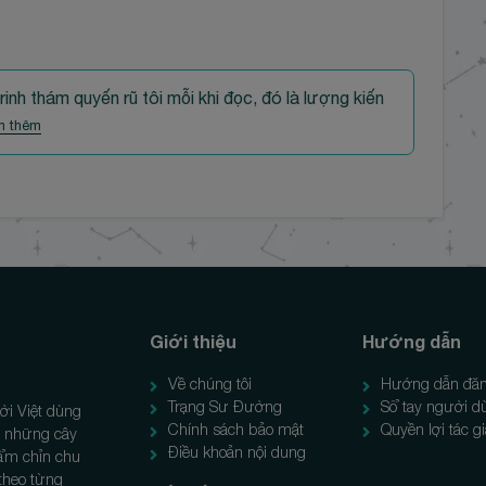
rinh thám quyến rũ tôi mỗi khi đọc, đó là lượng kiến
m thêm
Giới thiệu
Hướng dẫn
Về chúng tôi
Hướng dẫn đăn
Trạng Sư Đường
Sổ tay người d
ời Việt dùng
Chính sách bảo mật
Quyền lợi tác g
ẻ, những cây
Điều khoản nội dung
hẩm chỉn chu
 theo từng