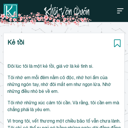
Thanh điều hướng trên
Bỏ
Kẻ tồi
qua
Đôi lúc tôi là một kẻ tồi, giả vờ là kẻ tình si.
Tôi nhớ em mỗi đêm nằm cô độc, nhớ hơi ấm của
những ngón tay, nhớ đôi mắt em như ngọn lửa. Nhớ
những điều nhỏ bé về em.
Tôi nhớ những xúc cảm tôi cần. Và rằng, tôi cần em mà
chẳng phải là yêu em.
Vì trong tôi, vết thương một chiều bão tố vẫn chưa lành.
Tôi chỉ có thể ru ngủ nó bằng những ngày dài đằng đẵng