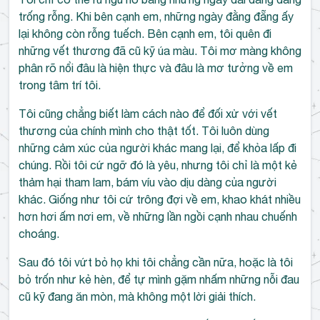
trống rỗng. Khi bên cạnh em, những ngày đằng đẵng ấy
lại không còn rỗng tuếch. Bên cạnh em, tôi quên đi
những vết thương đã cũ kỹ úa màu. Tôi mơ màng không
phân rõ nổi đâu là hiện thực và đâu là mơ tưởng về em
trong tâm trí tôi.
Tôi cũng chẳng biết làm cách nào để đối xử với vết
thương của chính mình cho thật tốt. Tôi luôn dùng
những cảm xúc của người khác mang lại, để khỏa lấp đi
chúng. Rồi tôi cứ ngỡ đó là yêu, nhưng tôi chỉ là một kẻ
thảm hại tham lam, bám víu vào dịu dàng của người
khác. Giống như tôi cứ trông đợi về em, khao khát nhiều
hơn hơi ấm nơi em, về những lần ngồi cạnh nhau chuếnh
choáng.
Sau đó tôi vứt bỏ họ khi tôi chẳng cần nữa, hoặc là tôi
bỏ trốn như kẻ hèn, để tự mình gặm nhấm những nỗi đau
cũ kỹ đang ăn mòn, mà không một lời giải thích.