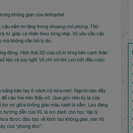
 trong không gian của Anitophel.
, cậu nằm im lặng trong
khoang mô phỏng
. Thứ
ra từ giáp cá nhân theo từng nhịp. Vũ yêu cầu cậu
o mà không cần hỏi lý do.
iếng động. Hình thái 3D của cô lơ lửng bên cạnh thân
số liệu và suy nghĩ. Vũ chỉ nói khi Leo bắt đầu cuộc
 bé bằng bàn tay ở cách cô nửa mét. Người nào đấy
 để cậu trai nhìn thấy cô. Qua góc nhìn kỳ lạ của
gỗ bơ vơ giữa không gian màu xanh lá sẫm. Leo đang
eo hướng dẫn của Vũ, là nơi dành cho học tập lý
chưa được đào tạo về khởi tạo không gian, nên Vũ
này của “phòng đọc”.