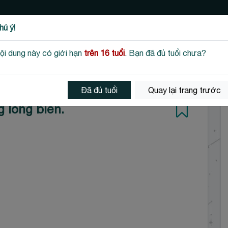
hú ý!
Kho Kiến Thức
Góc Tâm Hồn
Góc Giải Trí
ội dung này có giới hạn
trên 16 tuổi
. Bạn đã đủ tuổi chưa?
Đã đủ tuổi
Quay lại trang trước
 lòng biển.