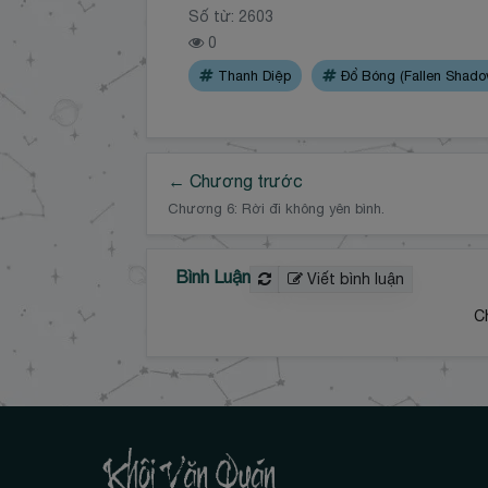
Số từ: 2603
0
Thanh Diệp
Đổ Bóng (Fallen Shado
← Chương trước
Chương 6: Rời đi không yên bình.
Bình Luận
Viết bình luận
C