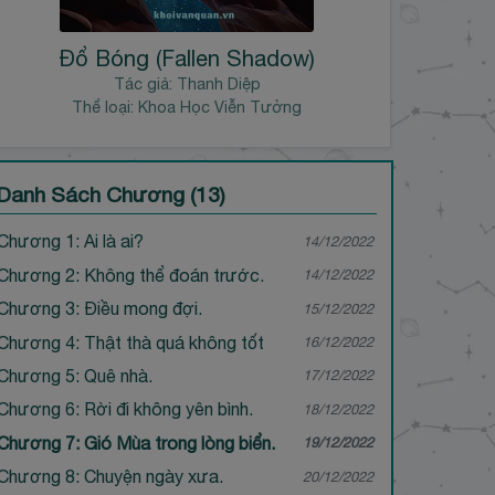
Đổ Bóng (Fallen Shadow)
Tác giả:
Thanh Diệp
Thể loại: Khoa Học Viễn Tưởng
Danh Sách Chương (13)
Chương 1: Ai là ai?
14/12/2022
Chương 2: Không thể đoán trước.
14/12/2022
Chương 3: Điều mong đợi.
15/12/2022
Chương 4: Thật thà quá không tốt
16/12/2022
Chương 5: Quê nhà.
17/12/2022
Chương 6: Rời đi không yên bình.
18/12/2022
Chương 7: Gió Mùa trong lòng biển.
19/12/2022
Chương 8: Chuyện ngày xưa.
20/12/2022