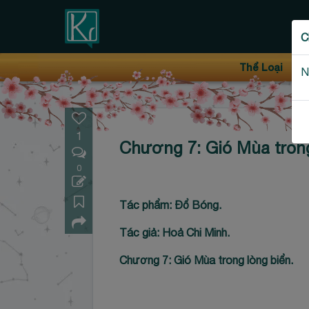
Thanh điều hướng trên
C
Bỏ
Thể Loại
N
qua
1
Chương 7: Gió Mùa trong
0
Tác phẩm: Đổ Bóng.
Tác giả: Hoả Chi Minh.
Chương 7: Gió Mùa trong lòng biển.