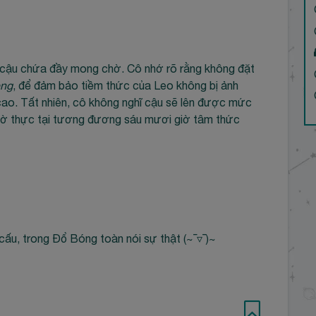
g cậu chứa đầy mong chờ. Cô nhớ rõ rằng không đặt
ỏng
, để đảm bảo tiềm thức của Leo không bị ảnh
cao. Tất nhiên, cô không nghĩ cậu sẽ lên được mức
giờ thực tại tương đương sáu mươi giờ tâm thức
, trong Đổ Bóng toàn nói sự thật (⁠~⁠‾⁠▿⁠‾⁠)⁠~