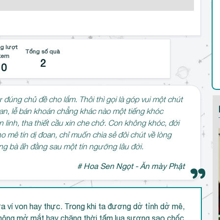
g lượt
Tổng số quà
xem
2
0
đúng chủ đề cho lắm. Thôi thì gọi là góp vui một chút
 van, lễ bán khoán chẳng khác nào một tiếng khóc
n linh, tha thiết cầu xin che chở. Con không khóc, đời
 mê tín dị đoan, chỉ muốn chia sẻ đôi chút về lòng
g bà ẩn đằng sau một tín ngưỡng lâu đời.
# Hoa Sen Ngọt - Ăn mày Phật
a ví von hay thực. Trong khi ta đương dở tỉnh dở mê,
 mộng mở mắt hay chăng thời tấm lụa sương sao chốc