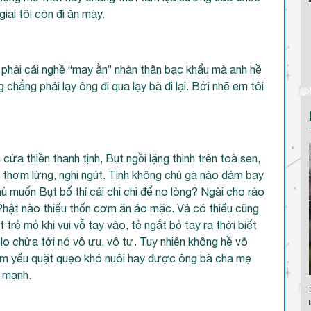
ai tôi còn đi ăn mày.
Tạc Tình
Tầm p
g phải cái nghề “may ằn” nhàn thân bạc khẩu mà anh hề
chẳng phải lạy ông đi qua lạy bà đi lại. Bởi nhẽ em tôi
ửa thiền thanh tịnh, Bụt ngồi lặng thinh trên toà sen,
thơm lừng, nghi ngút. Tịnh không chú gà nào dám bay
hủ muốn Bụt bố thí cái chi chi để no lòng? Ngài cho ráo
Phật nào thiếu thốn cơm ăn áo mặc. Vả có thiếu cũng
 trẻ mỏ khi vui vỗ tay vào, tẻ ngắt bỏ tay ra thời biết
 lo chửa tới nó vô ưu, vô tư. Tuy nhiên không hề vô
ốm yếu quặt quẹo khó nuôi hay được ông bà cha mẹ
 mạnh.
Lời tạm biệt thanh
Mùng Một
xuân