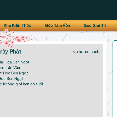
Kho Kiến Thức
Góc Tâm Hồn
Góc Giải Trí
mày Phật
Đã hoàn thành
iả: Hoa Sen Ngọt
oại:
Tản Văn
: Hoa Sen Ngọt
Hoa Sen Ngọt
g: Không giới hạn độ tuổi