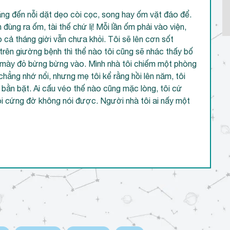
hẳng đến nỗi dặt dẹo còi cọc, song hay ốm vặt đáo để.
đùng ra ốm, tài thế chứ lị! Mỗi lần ốm phải vào viện,
cả tháng giời vẫn chưa khỏi. Tôi sẽ lên cơn sốt
rên giường bệnh thì thể nào tôi cũng sẽ nhác thấy bố
t mày đỏ bừng bừng vào. Mình nhà tôi chiếm một phòng
hẳng nhớ nổi, nhưng mẹ tôi kể rằng hồi lên năm, tôi
i bằn bặt. Ai cấu véo thế nào cũng mặc lòng, tôi cứ
tôi cứng đờ không nói được. Người nhà tôi ai nấy một