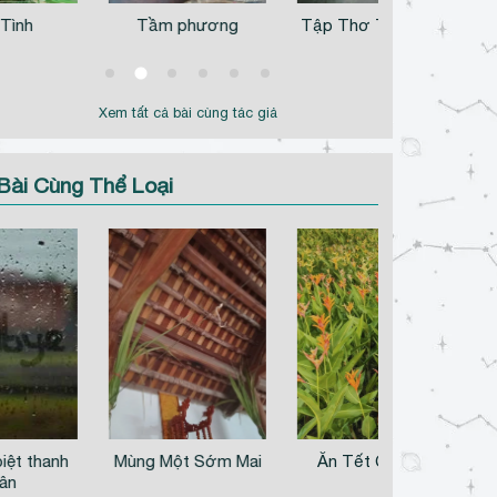
hương
Tập Thơ Thơ Thẩn
Suối Mây
T
Xem tất cả bài cùng tác giả
Bài Cùng Thể Loại
 Sớm Mai
Ăn Tết Cả Năm
Tập tản văn: Ngày đẹp
trời để nhớ