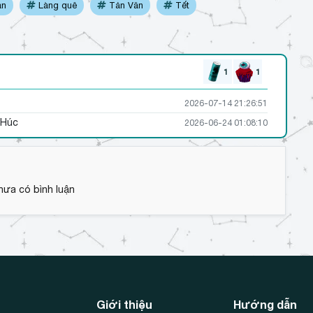
an
Làng quê
Tản Văn
Tết
1
1
2026-07-14 21:26:51
 Húc
2026-06-24 01:08:10
hưa có bình luận
Giới thiệu
Hướng dẫn