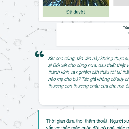
Đã duyệt
Tổn
Xét cho cùng, tản văn này không thực sự 
ạ! Bởi xét cho cùng nữa, đau thiết thiệt
thành kính và nghiêm cẩn thấu tới tai thầ
nào mẹ cho bú? Tác giả không cổ súy cho
thương con thương cháu của cha mẹ, ôn
Thời gian đưa thoi thấm thoắt. Người xư
vẩn vơ thắc mắc cuộc đời có phải giấc