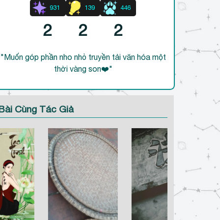
931
139
446
2
2
2
"Muốn góp phần nho nhỏ truyền tải văn hóa một
thời vàng son❤️"
Bài Cùng Tác Giả