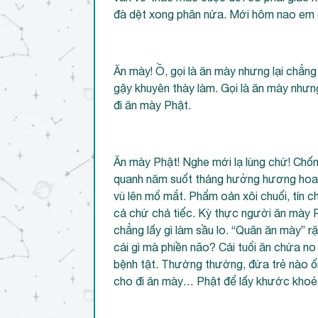
đà dệt xong phân nửa. Mới hôm nao em gi
Ăn mày! Ồ, gọi là ăn mày nhưng lại chẳn
gậy khuyên thày làm. Gọi là ăn mày nhưng 
đi ăn mày Phật.
Ăn mày Phật! Nghe mới lạ lùng chứ! Chốn c
quanh năm suốt tháng hưởng hương hoa 
vù lên mổ mắt. Phẩm oản xôi chuối, tín c
cả chứ chả tiếc. Kỳ thực người ăn mày 
chẳng lấy gì làm sầu lo. “Quân ăn mày” rặt
cái gì mà phiền não? Cái tuổi ăn chửa no
bệnh tật. Thường thường, đứa trẻ nào 
cho đi ăn mày… Phật để lấy khước khoẻ