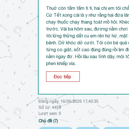
Thuở còn tấm tấm tí tí, hai chị em tôi c
Cứ Tết xong cái là y như rằng hai đứa lăn 
chạy thuốc chạy thang toát mồ hôi. Khéo 
trước. Vài ba hôm sau, đương nằm chơi t
tôi lững thững dắt cu em rên hừ hừ, mặ
bệnh. Dở khóc dở cười. Tôi còn bé quá c
từng co giật, sốt cao đùng đùng rồi lịm đ
nằm ngay đơ. Hồi lâu sau tỉnh dậy, môi 
phen khiếp vía.
Đọc tiếp
Đăng ngày:
16/06/2026 17:40:35
Số từ: 4459
Lượt xem:
0
Chủ đề (7)