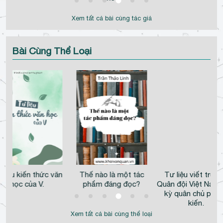
Xem tất cả bài cùng tác giả
Bài Cùng Thể Loại
 liệu kiến thức văn
Thế nào là một tác
Tư liệu viết truyệ
học của V.
phẩm đáng đọc?
Quân đội Việt Nam 
kỳ quân chủ pho
kiến.
Xem tất cả bài cùng thể loại