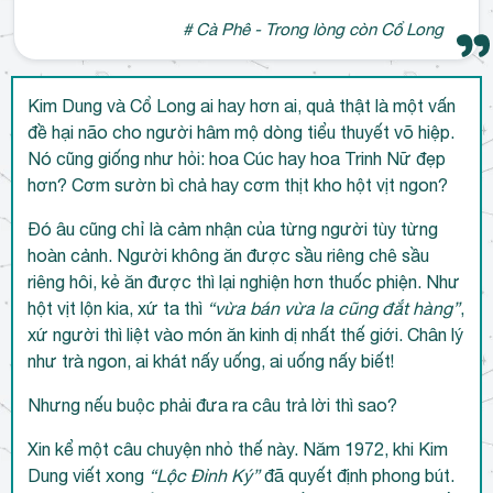
# Cà Phê - Trong lòng còn Cổ Long
Kim Dung và Cổ Long ai hay hơn ai, quả thật là một vấn
đề hại não cho người hâm mộ dòng tiểu thuyết võ hiệp.
Nó cũng giống như hỏi: hoa Cúc hay hoa Trinh Nữ đẹp
hơn? Cơm sườn bì chả hay cơm thịt kho hột vịt ngon?
Đó âu cũng chỉ là cảm nhận của từng người tùy từng
hoàn cảnh. Người không ăn được sầu riêng chê sầu
riêng hôi, kẻ ăn được thì lại nghiện hơn thuốc phiện. Như
hột vịt lộn kia, xứ ta thì
“vừa bán vừa la cũng đắt hàng”
,
xứ người thì liệt vào món ăn kinh dị nhất thế giới. Chân lý
như trà ngon, ai khát nấy uống, ai uống nấy biết!
Nhưng nếu buộc phải đưa ra câu trả lời thì sao?
Xin kể một câu chuyện nhỏ thế này. Năm 1972, khi Kim
Dung viết xong
“Lộc Đỉnh Ký”
đã quyết định phong bút.