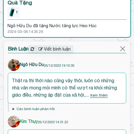
Quà Tặng
1
Ngô Hữu Du
đã tặng Nước tăng lực Heo Húc
2024-03-06 14:35:26
Bình Luận
Viết bình luận
Ngô Hữu Du
25/12/2023 19:10:30
Đ
Thật ra thì thời nào cũng vậy thôi, luôn có những
ế
nhà văn mong mỏi mình có thể vượt ra khỏi những
n
giáo điều, những áp đặt của xã hội,...
Xem thêm
đ
ầ
Các bình luận phản hồi
u
b
Kim Thụy
25/12/2023 14:31:22
ì