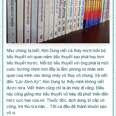
Như chúng ta biết, Kim Dung viết cả thảy mười bốn bộ
tiểu thuyết với quan niệm tiểu thuyết sau phải hay hơn
tiểu thuyết trước. Mỗi bộ tiểu thuyết với ông phải là một
cuộc trường chinh mới đầy lạ lẫm, phóng rọi nhân sinh
quan của mình vào dòng chảy vô thủy vô chung. Và viết
đến
“Lộc Đỉnh Ký”,
Kim Dung tự thấy mình không viết
được nữa. Viết thêm cũng chỉ là ăn mày dĩ vãng. Điều
này cũng giống như tiểu thuyết võ hiệp đã phát triển đến
mức cực hạn của nó. Thuốc độc, dịch dung, bí cấp võ
công, trả thù rửa hận… Tất cả đều đã thành khuôn sáo
vô vị.