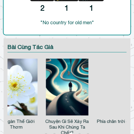
2
1
1
"No country for old men"
Bài Cùng Tác Giả
Ba Ngàn Thế Giới
Chuyện Gì Sẽ Xảy Ra
Phía chân trời có 
Thơm
Sau Khi Chúng Ta
Chết?