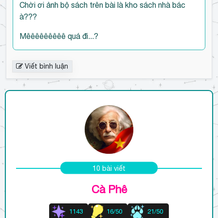
n
Chời ơi ảnh bộ sách trên bài là kho sách nhà bác
h
à???
l
u
Mêêêêêêêêê quá đi...?
ậ
n
Viết bình luận
10 bài viết
Cà Phê
1143
16/50
21/50