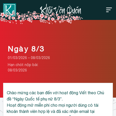
Thanh điều hướng trên
Bỏ
qua
Ngày 8/3
01/03/2026 – 08/03/2026
Hạn chót nộp bài:
08/03/2026
Chào mừng các bạn đến với hoạt động Viết theo Chủ
đề “Ngày Quốc tế phụ nữ 8/3”.
Hoạt động mở miễn phí cho mọi người dùng có tài
khoản thành viên hợp lệ và đã xác nhận email tại