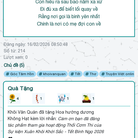
Con hiểu ra sau bao năm xa xứ
Đi đủ xa để biết lối quay về
Rằng nơi gọi là bình yên nhất
Chính là nơi có mẹ đợi con về
Đăng ngày:
16/02/2026 08:50:48
Số từ: 214
Lượt xem:
0
Chủ đề (5)
Góc Tâm Hồn
khoivanquan
Tết
Thơ
Truyện Việt online
Quà Tặng
4
1
1
1
Khôi Văn Quán
đã tặng Hoa hướng dương
Không Hạt kèm lời nhắn:
Cảm ơn bạn đã đăng
tác phẩm tham gia hoạt động Thổi Cơm Thi của
Sự kiện Xuân Khôi Khởi Sắc - Tết Bính Ngọ 2026