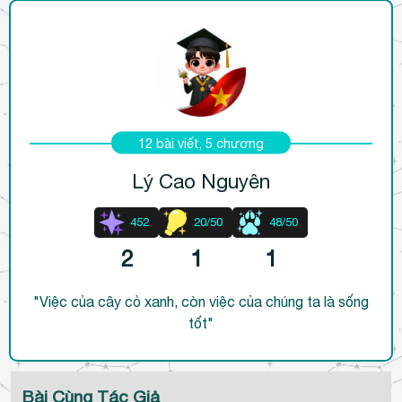
l
u
ậ
n
12 bài viết, 5 chương
Lý Cao Nguyên
452
20/50
48/50
2
1
1
"Việc của cây cỏ xanh, còn việc của chúng ta là sống
tốt"
Bài Cùng Tác Giả