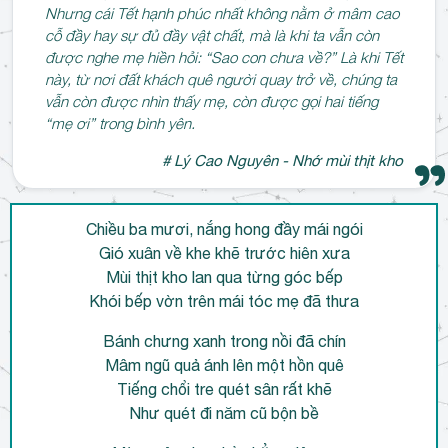
Nhưng cái Tết hạnh phúc nhất không nằm ở mâm cao
cỗ đầy hay sự đủ đầy vật chất, mà là khi ta vẫn còn
được nghe mẹ hiền hỏi: “Sao con chưa về?” Là khi Tết
này, từ nơi đất khách quê người quay trở về, chúng ta
vẫn còn được nhìn thấy mẹ, còn được gọi hai tiếng
“mẹ ơi” trong bình yên.
# Lý Cao Nguyên - Nhớ mùi thịt kho
Chiều ba mươi, nắng hong đầy mái ngói
Gió xuân về khe khẽ trước hiên xưa
Mùi thịt kho lan qua từng góc bếp
Khói bếp vờn trên mái tóc mẹ đã thưa
Bánh chưng xanh trong nồi đã chín
Mâm ngũ quả ánh lên một hồn quê
Tiếng chổi tre quét sân rất khẽ
Như quét đi năm cũ bộn bề