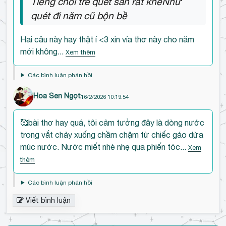
Tiếng chổi tre quét sân rất khẽNhư
ế
h
quét đi năm cũ bộn bề
n
l
đ
u
Hai câu này hay thật í <3 xin vía thơ này cho năm
ầ
ậ
mới không...
u
Xem thêm
n
b
Các bình luận phản hồi
ì
n
Hoa Sen Ngọt
16/2/2026 10:19:54
h
l
Đ
🥰bài thơ hay quá, tôi cảm tưởng đây là dòng nước
u
ế
trong vắt chảy xuống chầm chậm từ chiếc gáo dừa
ậ
n
múc nước. Nước miết nhè nhẹ qua phiến tóc...
Xem
n
đ
thêm
ầ
u
Các bình luận phản hồi
b
Viết bình luận
ì
n
h