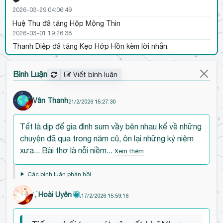
❤️
2026-03-29 04:06:49
Huệ Thu
đã tặng Hộp Mộng Thìn
2026-03-01 19:26:38
Thanh Diệp
đã tặng Kẹo Hớp Hồn kèm lời nhắn:
quà hơi lệch mùa nhưng bài thơ này xứng 2 chữ
"hớp hồn", tôi thích nó quá chòi
Bình Luận
Viết bình luận
2026-02-18 19:24:40
Ống Bơ
đã tặng Liễn đỏ
2026-02-17 23:18:53
Vân Thanh
21/2/2026 15:27:30
Hoài Uyên
đã tặng Hoa hướng dương
Đ
Không Hạt
Tết là dịp để gia đình sum vầy bên nhau kể về những
ế
2026-02-17 15:59:26
chuyện đã qua trong năm cũ, ôn lại những kỷ niệm
n
V
đã tặng Hoa hướng dương Không Hạt
xưa... Bài thơ là nỗi niềm...
Xem thêm
đ
2026-02-16 22:22:45
ầ
Hoa Sen Ngọt
đã tặng Hoa hướng dương
Các bình luận phản hồi
u
Không Hạt kèm lời nhắn:
Bài thơ như có mùi của
nắng xuân
b
Hoài Uyên
17/2/2026 15:59:16
2026-02-16 10:14:58
ì
Đ
n