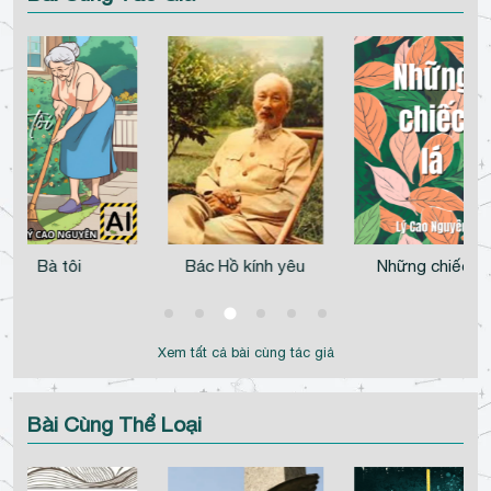
Bác Hồ kính yêu
Những chiếc lá
Vượt sóng
Xem tất cả bài cùng tác giả
Bài Cùng Thể Loại