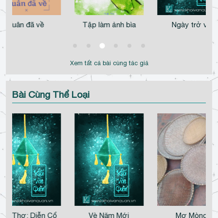
Xuân đã về
Tập làm ảnh bìa
Ngày trở về
Xem tất cả bài cùng tác giả
Bài Cùng Thể Loại
ập Thơ: Diễn Cổ
Vè Năm Mới
Mơ Mòng