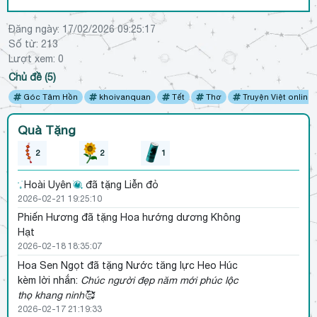
Đăng ngày:
17/02/2026 09:25:17
Số từ: 213
Lượt xem:
0
Chủ đề (5)
Góc Tâm Hồn
khoivanquan
Tết
Thơ
Truyện Việt online
Quà Tặng
2
2
1
Hoài Uyên
đã tặng Liễn đỏ
2026-02-21 19:25:10
Phiến Hương
đã tặng Hoa hướng dương Không
Hạt
2026-02-18 18:35:07
Hoa Sen Ngọt
đã tặng Nước tăng lực Heo Húc
kèm lời nhắn:
Chúc người đẹp năm mới phúc lộc
thọ khang ninh🥰
2026-02-17 21:19:33