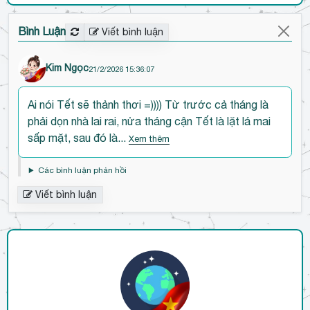
V
đã tặng Hoa hướng dương Không Hạt
2026-02-17 15:46:36
Bình Luận
Viết bình luận
Lý Cao Nguyên
đã tặng Liễn đỏ
2026-02-17 14:56:29
Kim Ngọc
21/2/2026 15:36:07
Đ
Ai nói Tết sẽ thảnh thơi =)))) Từ trước cả tháng là
ế
phải dọn nhà lai rai, nửa tháng cận Tết là lặt lá mai
n
sấp mặt, sau đó là...
Xem thêm
đ
ầ
Các bình luận phản hồi
u
Viết bình luận
b
ì
n
h
l
u
ậ