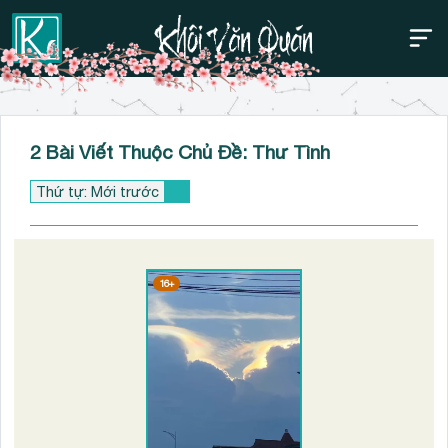
Thanh điều hướng trên
Bỏ
2 Bài Viết Thuộc Chủ Đề: Thư Tình
qua
16+