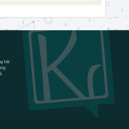
g bài
ùng
iả