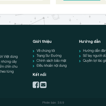
Giới thiệu
Hướng dẫn
Về chúng tôi
Hướng dẫn đăn
Trạng Sư Đường
Sổ tay người d
ời Việt dùng
Chính sách bảo mật
Quyền lợi tác g
ẻ, những cây
Điều khoản nội dung
hẩm chỉn chu
 theo từng
Kết nối
Phiên bản: 3.6.9