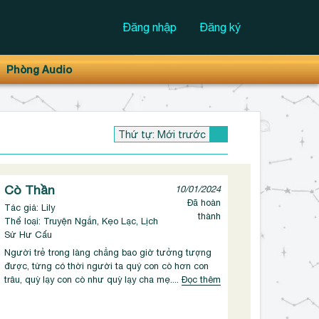
Đăng nhập
Đăng ký
Phòng Audio
Cò Thần
10/01/2024
Đã hoàn
Tác giả: Lily
thành
Thể loại: Truyện Ngắn, Kẹo Lạc, Lịch
Sử Hư Cấu
Người trẻ trong làng chẳng bao giờ tưởng tượng
được, từng có thời người ta quý con cò hơn con
trâu, quỳ lạy con cò như quỳ lạy cha mẹ....
Đọc thêm