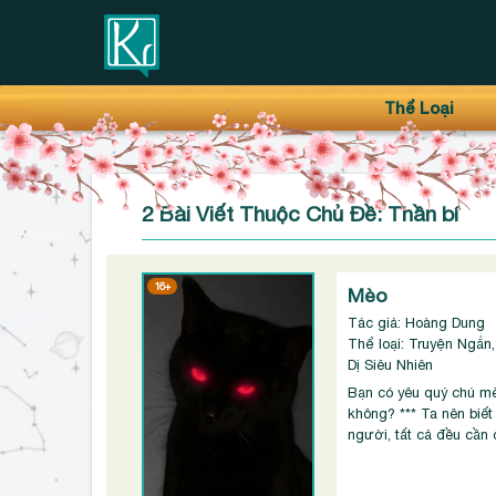
Thanh điều hướng trên
Bỏ
Thể Loại
qua
2 Bài Viết Thuộc Chủ Đề: Thần bí
16+
Mèo
Tác giả: Hoàng Dung
Thể loại: Truyện Ngắn,
Dị Siêu Nhiên
Bạn có yêu quý chú mè
không? *** Ta nên biết
người, tất cả đều cần c