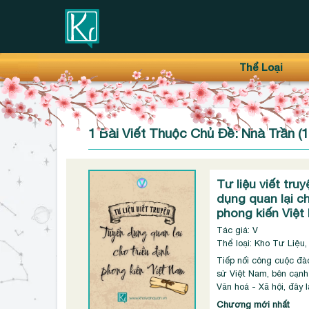
Thanh điều hướng trên
Bỏ
Thể Loại
qua
1 Bài Viết Thuộc Chủ Đề: Nhà Trần (
Tư liệu viết tru
dụng quan lại ch
phong kiến Việt
Tác giả: V
Thể loại: Kho Tư Liệu,
Tiếp nối công cuộc đào
sử Việt Nam, bên cạnh
Văn hoá - Xã hội, đây là
Chương mới nhất