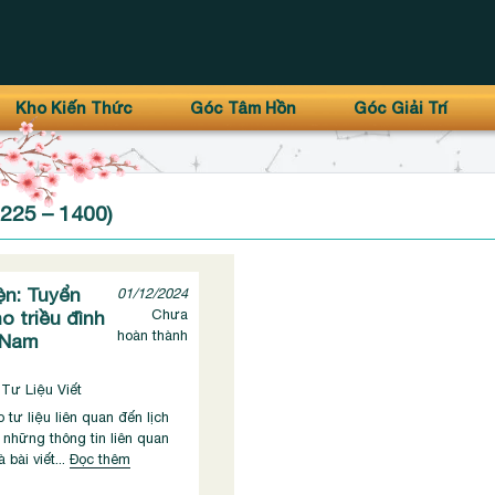
Kho Kiến Thức
Góc Tâm Hồn
Góc Giải Trí
1225 – 1400)
yện: Tuyển
01/12/2024
o triều đình
Chưa
hoàn thành
 Nam
 Tư Liệu Viết
 tư liệu liên quan đến lịch
 những thông tin liên quan
 bài viết...
Đọc thêm