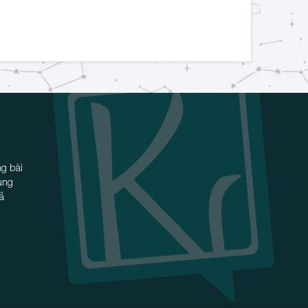
g bài
ùng
iả