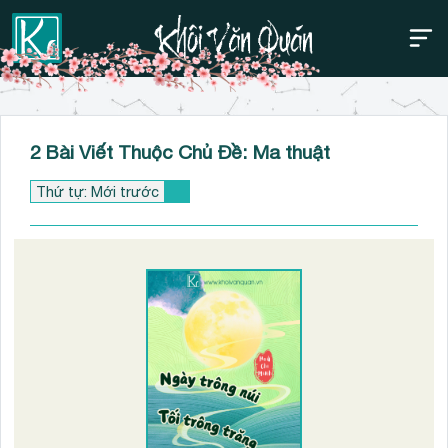
Thanh điều hướng trên
Bỏ
2 Bài Viết Thuộc Chủ Đề: Ma thuật
qua